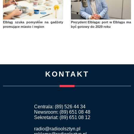
Elbląg szuka pomysłów na gadżety
Prezydent Elbląga: port w Elblągu ma
promujące miasto i region
być gotowy do 2029 roku
KONTAKT
Centrala: (89) 526 44 34
Newsroom: (89) 651 08 48
Sekretariat: (89) 651 08 12
radio@radioolsztyn.pl