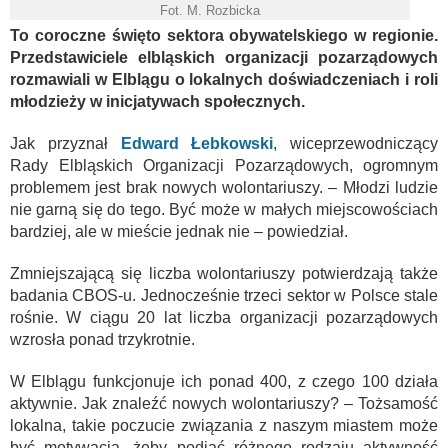
Fot. M. Rozbicka
To coroczne święto sektora obywatelskiego w regionie.
Przedstawiciele elbląskich organizacji pozarządowych
rozmawiali w Elblągu o lokalnych doświadczeniach i roli
młodzieży w inicjatywach społecznych.
Jak przyznał
Edward Łebkowski
, wiceprzewodniczący
Rady Elbląskich Organizacji Pozarządowych, ogromnym
problemem jest brak nowych wolontariuszy. – Młodzi ludzie
nie garną się do tego. Być może w małych miejscowościach
bardziej, ale w mieście jednak nie – powiedział.
Zmniejszającą się liczba wolontariuszy potwierdzają także
badania CBOS-u. Jednocześnie trzeci sektor w Polsce stale
rośnie. W ciągu 20 lat liczba organizacji pozarządowych
wzrosła ponad trzykrotnie.
W Elblągu funkcjonuje ich ponad 400, z czego 100 działa
aktywnie. Jak znaleźć nowych wolontariuszy? – Tożsamość
lokalna, takie poczucie związania z naszym miastem może
być motywacją, żeby podjąć różnego rodzaju aktywność