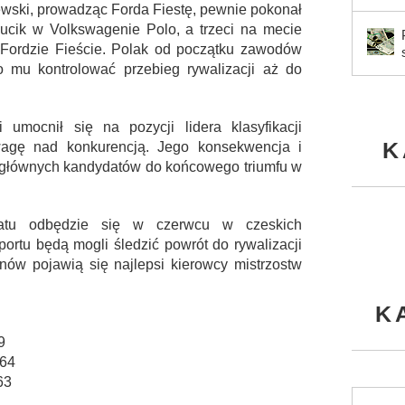
zewski, prowadząc Forda Fiestę, pewnie pokonał
Fucik w Volkswagenie Polo, a trzeci na mecie
Fordzie Fieście. Polak od początku zawodów
o mu kontrolować przebieg rywalizacji aż do
 umocnił się na pozycji lidera klasyfikacji
K
wagę nad konkurencją. Jego konsekwencja i
 z głównych kandydatów do końcowego triumfu w
natu odbędzie się w czerwcu w czeskich
ortu będą mogli śledzić powrót do rywalizacji
nów pojawią się najlepsi kierowcy mistrzostw
K
9
564
63