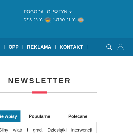
POGODA
OLSZTYN
DZIŚ:
28 °C
JUTRO:
21 °C
Y
OPP
REKLAMA
KONTAKT
NEWSLETTER
ie wpisy
Popularne
Polecane
Silny wiatr i grad. Dziesiątki interwencji