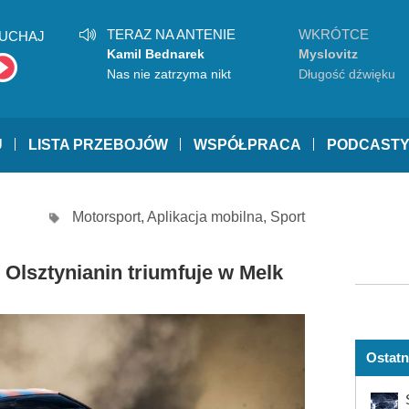
TERAZ NA ANTENIE
WKRÓTCE
UCHAJ
Kamil Bednarek
Myslovitz
Nas nie zatrzyma nikt
Długość dźwięku
samotności
U
LISTA PRZEBOJÓW
WSPÓŁPRACA
PODCAST
Motorsport
,
Aplikacja mobilna
,
Sport
 Olsztynianin triumfuje w Melk
Ostatn