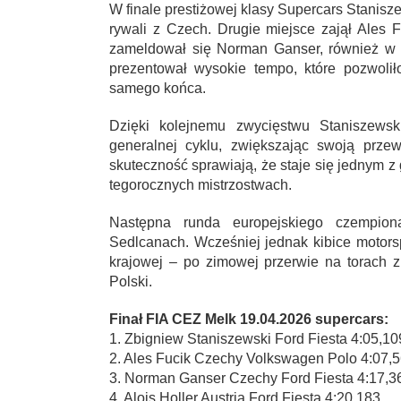
W finale prestiżowej klasy Supercars Stanis
rywali z Czech. Drugie miejsce zajął Ales 
zameldował się Norman Ganser, również w 
prezentował wysokie tempo, które pozwolił
samego końca.
Dzięki kolejnemu zwycięstwu Staniszewski
generalnej cyklu, zwiększając swoją prze
skuteczność sprawiają, że staje się jednym
tegorocznych mistrzostwach.
Następna runda europejskiego czempio
Sedlcanach. Wcześniej jednak kibice motorsp
krajowej – po zimowej przerwie na torach z
Polski.
Finał FIA CEZ Melk 19.04.2026 supercars:
1. Zbigniew Staniszewski Ford Fiesta 4:05,10
2. Ales Fucik Czechy Volkswagen Polo 4:07,
3. Norman Ganser Czechy Ford Fiesta 4:17,3
4. Alois Holler Austria Ford Fiesta 4:20,183