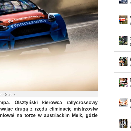
etr Sulcik
mpa. Olsztyński kierowca rallycrossowy
wając drugą z rzędu eliminację mistrzostw
mfował na torze w austriackim Melk, gdzie