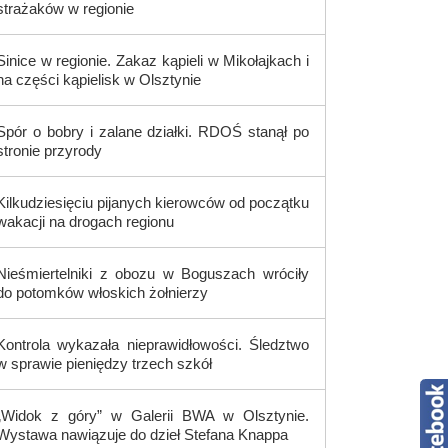
strażaków w regionie
Sinice w regionie. Zakaz kąpieli w Mikołajkach i
na części kąpielisk w Olsztynie
Spór o bobry i zalane działki. RDOŚ stanął po
stronie przyrody
Kilkudziesięciu pijanych kierowców od początku
wakacji na drogach regionu
Nieśmiertelniki z obozu w Boguszach wróciły
do potomków włoskich żołnierzy
Kontrola wykazała nieprawidłowości. Śledztwo
w sprawie pieniędzy trzech szkół
„Widok z góry” w Galerii BWA w Olsztynie.
Wystawa nawiązuje do dzieł Stefana Knappa