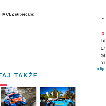
FIA CEZ supercars:
P
3
10
17
24
31
« lip
TAJ TAKŻE