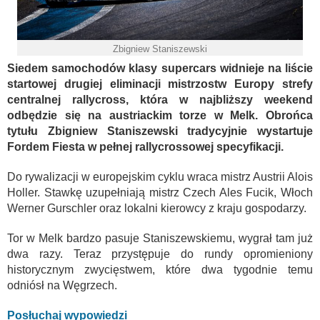
Zbigniew Staniszewski
Siedem samochodów klasy supercars widnieje na liście
startowej drugiej eliminacji mistrzostw Europy strefy
centralnej rallycross, która w najbliższy weekend
odbędzie się na austriackim torze w Melk.
Obrońca
tytułu Zbigniew Staniszewski tradycyjnie wystartuje
Fordem Fiesta w pełnej rallycrossowej specyfikacji.
Do rywalizacji w europejskim cyklu wraca mistrz Austrii Alois
Holler. Stawkę uzupełniają mistrz Czech Ales Fucik, Włoch
Werner Gurschler oraz lokalni kierowcy z kraju gospodarzy.
Tor w Melk bardzo pasuje Staniszewskiemu, wygrał tam już
dwa razy. Teraz przystępuje do rundy opromieniony
historycznym zwycięstwem, które dwa tygodnie temu
odniósł na Węgrzech.
Posłuchaj wypowiedzi