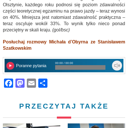
Olsztynie, każdego roku podnosi się poziom zdawalności
części teoretycznej egzaminu na prawo jazdy – teraz wynosi
on 40%. Mniejsza jest natomiast zdawalność praktyczna –
teraz oscyluje wokół 33%. To wynik tylko nieco ponad
przeciętny w skali kraju.
(gol/bsc)
Posłuchaj rozmowy Michała d’Obyrna ze Stanisławem
Szatkowskim
00:00 / 00:00
Poranne pytania
Facebook
Mastodon
Email
Share
PRZECZYTAJ TAKŻE