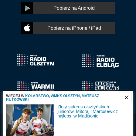
Pobierz na Android
Pobierz na iPhone / iPad
WIĘCEJ W
KOLARSTWO
,
WMKS OLSZTYN
,
MATEUSZ
RUTKOWSKI
Złoty sukces olsztyńskich
juniorów. Mitoraj i Martusewicz
najlepsi w Madisonie!
Radio Olsztyn S.A.
Wszystkie prawa
2025
zastrzeżone