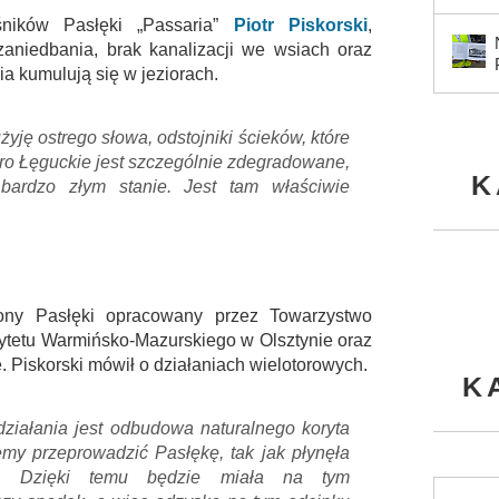
śników Pasłęki „Passaria”
Piotr Piskorski
,
 zaniedbania, brak kanalizacji we wsiach oraz
a kumulują się w jeziorach.
żyję ostrego słowa, odstojniki ścieków, które
ioro Łęguckie jest szczególnie zdegradowane,
K
bardzo złym stanie. Jest tam właściwie
ony Pasłęki opracowany przez Towarzystwo
ytetu Warmińsko-Mazurskiego w Olsztynie oraz
 Piskorski mówił o działaniach wielotorowych.
K
iałania jest odbudowa naturalnego koryta
my przeprowadzić Pasłękę, tak jak płynęła
. Dzięki temu będzie miała na tym