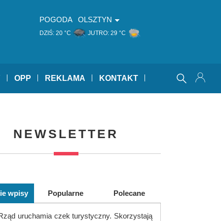
POGODA
OLSZTYN
DZIŚ:
20 °C
JUTRO:
29 °C
Y
OPP
REKLAMA
KONTAKT
NEWSLETTER
ie wpisy
Popularne
Polecane
Rząd uruchamia czek turystyczny. Skorzystają