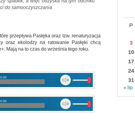
szy spadek, a więc odzyska na tym odcinku
ści do samooczyszczania
P
 które przepływa Pasłęka oraz tzw. renaturyzacja
3
icy oraz ekolodzy na ratowanie Pasłęki chcą
+. Mają na to czas do września tego roku.
10
17
24
00:00
31
« lip
00:00