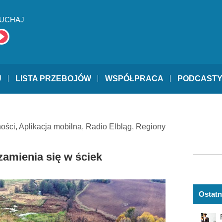
UCHAJ
U
LISTA PRZEBOJÓW
WSPÓŁPRACA
PODCAST
ności
,
Aplikacja mobilna
,
Radio Elbląg
,
Regiony
zamienia się w ściek
Ostatn