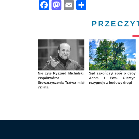
Facebook
Mastodon
Email
Share
PRZECZY
Nie żyje Ryszard Michalski.
Sąd zakończył spór o dęby
Współtwórca
Adam i Ewa. Olsztyn
Stowarzyszenia Tratwa miał
rezygnuje z budowy drogi
72 lata