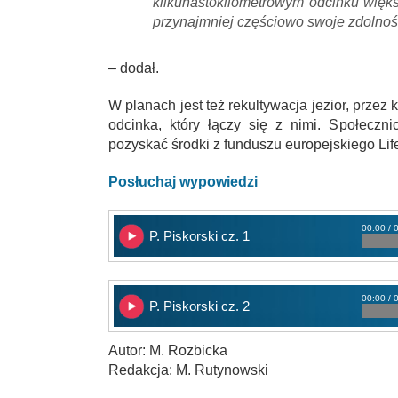
kilkunastokilometrowym odcinku więk
przynajmniej częściowo swoje zdolno
– dodał.
W planach jest też rekultywacja jezior, przez
odcinka, który łączy się z nimi. Społeczn
pozyskać środki z funduszu europejskiego Life
Posłuchaj wypowiedzi
00:00 / 
P. Piskorski cz. 1
00:00 / 
P. Piskorski cz. 2
Autor: M. Rozbicka
Redakcja: M. Rutynowski