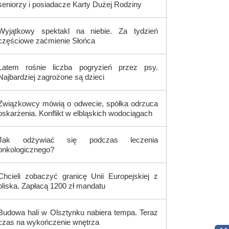
seniorzy i posiadacze Karty Dużej Rodziny
Wyjątkowy spektakl na niebie. Za tydzień
częściowe zaćmienie Słońca
Latem rośnie liczba pogryzień przez psy.
Najbardziej zagrożone są dzieci
Związkowcy mówią o odwecie, spółka odrzuca
oskarżenia. Konflikt w elbląskich wodociągach
Jak odżywiać się podczas leczenia
onkologicznego?
Chcieli zobaczyć granicę Unii Europejskiej z
bliska. Zapłacą 1200 zł mandatu
Budowa hali w Olsztynku nabiera tempa. Teraz
czas na wykończenie wnętrza