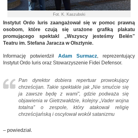
Fot. K. Kaszubski
Instytut Ordo Iuris zaangażował się w pomoc prawną
osobom, które czują się urażone grafiką plakatu
promującego spektakl „Wszyscy jesteśmy Belén”
Teatru im. Stefana Jaracza w Olsztynie.
Informację potwierdził
Adam Surmacz
, reprezentujący
Instytut Ordo Iuris oraz Stowarzyszenie Fidei Defensor.
Pan dyrektor dobiera repertuar prowokujący
chrześcijan. Takie spektakle jak „Nie smućcie się
ja zawsze będę z wami”, gdzie podważa się
objawienia w Gietrzwałdzie, kolejny „Vader wojna
totalna” o zespole, który atakował religię
chrześcijańską i oscylował wokół satanizmu
– powiedział.