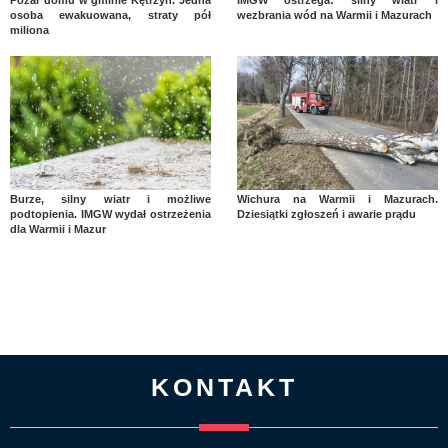
Pożar domu w gminie Kętrzyn. Jedna
IMGW ostrzega: silny wiatr i
osoba ewakuowana, straty pół
wezbrania wód na Warmii i Mazurach
miliona
Burze, silny wiatr i możliwe
Wichura na Warmii i Mazurach.
podtopienia. IMGW wydał ostrzeżenia
Dziesiątki zgłoszeń i awarie prądu
dla Warmii i Mazur
KONTAKT