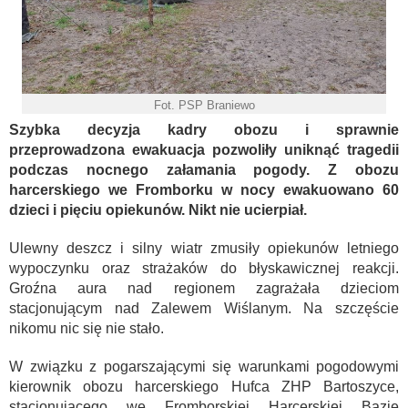
Fot. PSP Braniewo
Szybka decyzja kadry obozu i sprawnie
przeprowadzona ewakuacja pozwoliły uniknąć tragedii
podczas nocnego załamania pogody. Z obozu
harcerskiego we Fromborku w nocy ewakuowano 60
dzieci i pięciu opiekunów. Nikt nie ucierpiał.
Ulewny deszcz i silny wiatr zmusiły opiekunów letniego
wypoczynku oraz strażaków do błyskawicznej reakcji.
Groźna aura nad regionem zagrażała dzieciom
stacjonującym nad Zalewem Wiślanym. Na szczęście
nikomu nic się nie stało.
W związku z pogarszającymi się warunkami pogodowymi
kierownik obozu harcerskiego Hufca ZHP Bartoszyce,
stacjonującego we Fromborskiej Harcerskiej Bazie