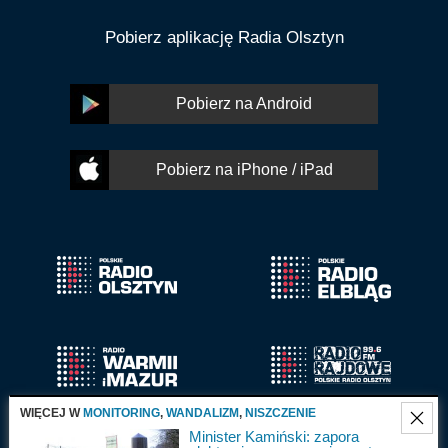
Pobierz aplikację Radia Olsztyn
Pobierz na Android
Pobierz na iPhone / iPad
WIĘCEJ W
MONITORING
,
WANDALIZM
,
NISZCZENIE
Minister Kamiński: zapora