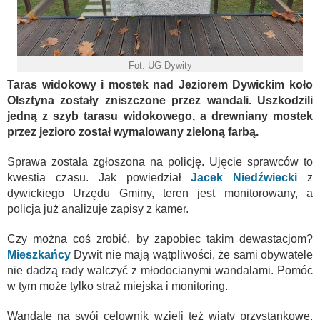
Fot. UG Dywity
Taras widokowy i mostek nad Jeziorem Dywickim koło
Olsztyna zostały zniszczone przez wandali. Uszkodzili
jedną z szyb tarasu widokowego, a drewniany mostek
przez jezioro został wymalowany zieloną farbą.
Sprawa została zgłoszona na policję. Ujęcie sprawców to
kwestia czasu. Jak powiedział
Jacek Niedźwiecki
z
dywickiego Urzędu Gminy, teren jest monitorowany, a
policja już analizuje zapisy z kamer.
Czy można coś zrobić, by zapobiec takim dewastacjom?
Mieszkańcy
Dywit nie mają wątpliwości, że sami obywatele
nie dadzą rady walczyć z młodocianymi wandalami. Pomóc
w tym może tylko straż miejska i monitoring.
Wandale na swój celownik wzięli też wiaty przystankowe.