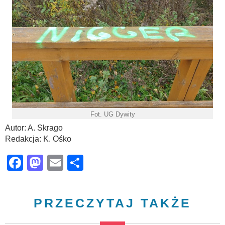
Fot. UG Dywity
Autor: A. Skrago
Redakcja: K. Ośko
Facebook
Mastodon
Email
Share
PRZECZYTAJ TAKŻE