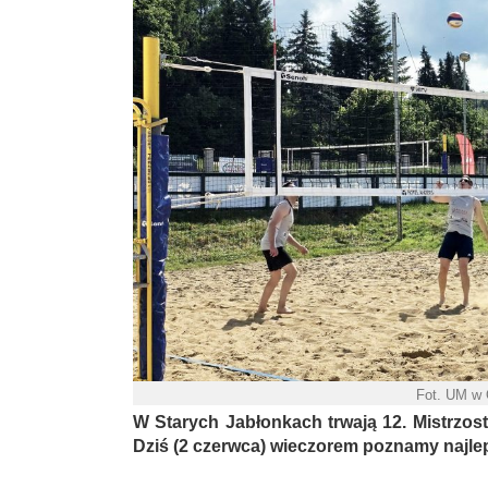
Fot. UM w 
W Starych Jabłonkach trwają 12. Mistrzos
Dziś (2 czerwca) wieczorem poznamy najlep