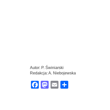
Autor: P. Świniarski
Redakcja: A. Niebojewska
Facebook
Mastodon
Email
Share