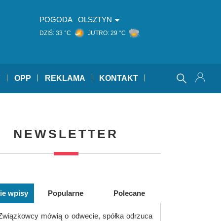
POGODA
OLSZTYN
DZIŚ:
33 °C
JUTRO:
29 °C
Y
OPP
REKLAMA
KONTAKT
NEWSLETTER
ie wpisy
Popularne
Polecane
Związkowcy mówią o odwecie, spółka odrzuca