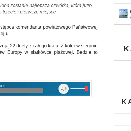
ona zostanie najlepsza czwórka, która jutro
 trzecie i pierwsze miejsce
astępca komendanta powiatowego Państwowej
ieju.
ują 22 duety z całego kraju. Z kolei w sierpniu
K
tw Europy w siatkówce plażowej. Będzie to
.
00:00
K