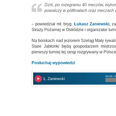
Dziś, po rozegraniu 40 meczów, wyłoni
powalczy w półfinałach oraz meczach o
– powiedział mł. bryg.
Łukasz Zaniewski
, z
Straży Pożarnej w Ostródzie i organizator turn
Na boiskach nad jeziorem Szeląg Mały rywaliz
Stare Jabłonki będą gospodarzem mistrzos
pierwszy turniej tej rangi rozgrywany w Polsce
Posłuchaj wypowiedzi
00:00 / 
Ł. Zaniewski