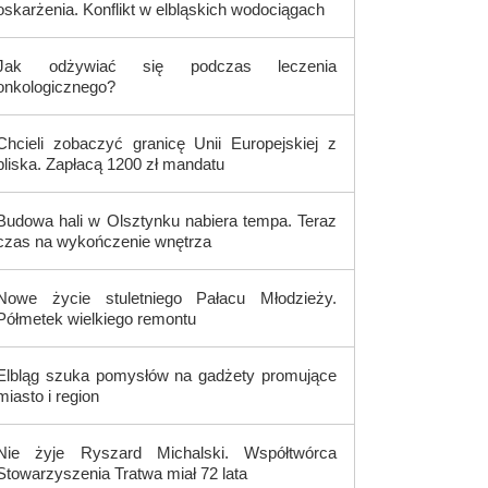
oskarżenia. Konflikt w elbląskich wodociągach
Jak odżywiać się podczas leczenia
onkologicznego?
Chcieli zobaczyć granicę Unii Europejskiej z
bliska. Zapłacą 1200 zł mandatu
Budowa hali w Olsztynku nabiera tempa. Teraz
czas na wykończenie wnętrza
Nowe życie stuletniego Pałacu Młodzieży.
Półmetek wielkiego remontu
Elbląg szuka pomysłów na gadżety promujące
miasto i region
Nie żyje Ryszard Michalski. Współtwórca
Stowarzyszenia Tratwa miał 72 lata