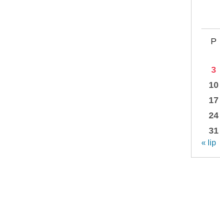
P
3
10
17
24
31
« lip