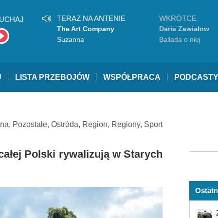
TERAZ NA ANTENIE
WKRÓTCE
UCHAJ
The Art Company
Daria Zawiałow
Suzanna
Ballada o niej
U
LISTA PRZEBOJÓW
WSPÓŁPRACA
PODCAST
lna
,
Pozostałe
,
Ostróda
,
Region
,
Regiony
,
Sport
ałej Polski rywalizują w Starych
Ostatn