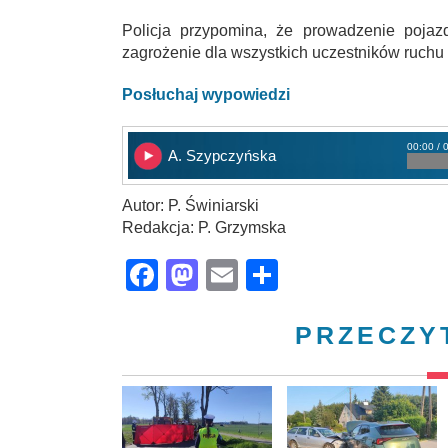
Policja przypomina, że prowadzenie poja
zagrożenie dla wszystkich uczestników ruch
Posłuchaj wypowiedzi
00:00 / 
A. Szypczyńska
Autor: P. Świniarski
Redakcja: P. Grzymska
Facebook
Mastodon
Email
Share
PRZECZY