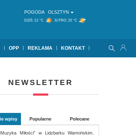
POGODA
OLSZTYN
DZIŚ:
21 °C
JUTRO:
25 °C
Y
OPP
REKLAMA
KONTAKT
NEWSLETTER
ie wpisy
Popularne
Polecane
„Muzyka Miłości” w Lidzbarku Warmińskim.