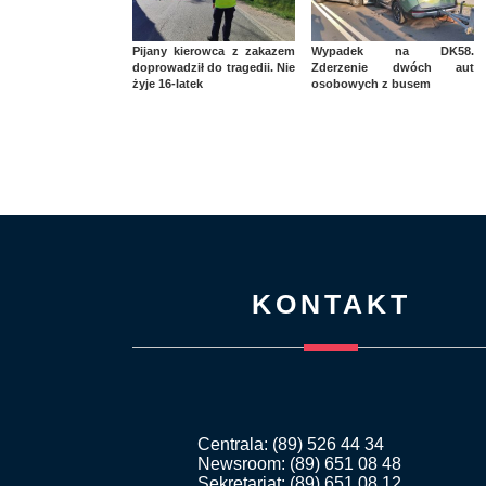
Pijany kierowca z zakazem
Wypadek na DK58.
doprowadził do tragedii. Nie
Zderzenie dwóch aut
żyje 16-latek
osobowych z busem
KONTAKT
Centrala: (89) 526 44 34
Newsroom: (89) 651 08 48
Sekretariat: (89) 651 08 12