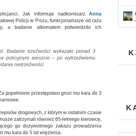
olicjanci. Jak informuje nadkomisarz
Anna
towej Policji w Piszu, funkcjonariusze od razu
wy, a badanie alkomatem potwierdziło ich
K
ol. Badanie trzeźwości wykazało ponad 3
 w policyjnym areszcie – po wytrzeźwieniu
stanie nietrzeźwości
 Za popełnione przestępstwo grozi mu kara do 3
inansowe.
K
zepisów drogowych, z którym w ostatnim czasie
ariusze zatrzymali również 65-letniego kierowcę,
ącego go dożywotniego zakazu prowadzenia
 mu kara do 5 lat więzienia.