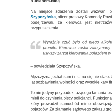
Rucianem-Nidą.
Na miejsce zdarzenia zostali wezwani p
Szypczyńska
, oficer prasowy Komendy Powia
podejrzewali, że kierowca jest nietrzeź
przypuszczenia.
Wyraźnie czuć było od niego alkoh
promile. Kierowca został zatrzymany
usłyszy zarzut kierowania pojazdem w 
– powiedziała Szypczyńska.
Mężczyzna jechał sam i nic mu się nie stało.
lat pozbawienia wolności oraz wysokie kary f
To nie jedyny przypadek rażącego łamania pr
mieli do czynienia piscy policjanci. Funkcjon
który prowadził samochód mimo obowiązuj
pojazdów. Za złamanie sądowego zakazu grozi