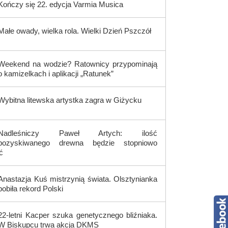
Kończy się 22. edycja Varmia Musica
Małe owady, wielka rola. Wielki Dzień Pszczół
Weekend na wodzie? Ratownicy przypominają
o kamizelkach i aplikacji „Ratunek”
Wybitna litewska artystka zagra w Giżycku
Nadleśniczy Paweł Artych: ilość
pozyskiwanego drewna będzie stopniowo
ć
Anastazja Kuś mistrzynią świata. Olsztynianka
pobiła rekord Polski
22-letni Kacper szuka genetycznego bliźniaka.
W Biskupcu trwa akcja DKMS