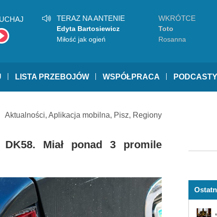
TERAZ NA ANTENIE
WKRÓTCE
UCHAJ
Edyta Bartosiewicz
Toto
Miłość jak ogień
Rosanna
U
LISTA PRZEBOJÓW
WSPÓŁPRACA
PODCAST
Aktualności
,
Aplikacja mobilna
,
Pisz
,
Regiony
 DK58. Miał ponad 3 promile
Ostatn