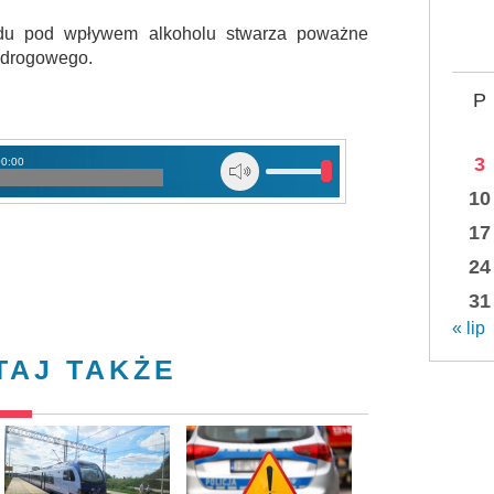
zdu pod wpływem alkoholu stwarza poważne
u drogowego.
P
3
00:00
10
17
24
31
« lip
TAJ TAKŻE