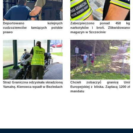
Deportowano kolejnych
Zabezpieczono ponad 450 kg
cudzoziemców łamiących polskie
narkotyków i broń. Zlikwidowano
prawo
magazyn w Szczecinie
Straż Graniczna odzyskała skradzioną
Chcieli zobaczyć granicę Unii
Yamahę. Kierowca wpadł w Bezledach
Europejskiej z bliska. Zapłacą 1200 zł
mandatu