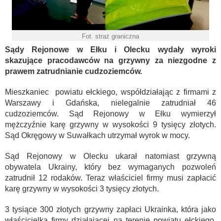
Fot. straż graniczna
Sądy Rejonowe w Ełku i Olecku wydały wyroki
skazujące pracodawców na grzywny za niezgodne z
prawem zatrudnianie cudzoziemców.
Mieszkaniec powiatu ełckiego, współdziałając z firmami z
Warszawy i Gdańska, nielegalnie zatrudniał 46
cudzoziemców. Sąd Rejonowy w Ełku wymierzył
mężczyźnie karę grzywny w wysokości 9 tysięcy złotych.
Sąd Okręgowy w Suwałkach utrzymał wyrok w mocy.
Sąd Rejonowy w Olecku ukarał natomiast grzywną
obywatela Ukrainy, który bez wymaganych pozwoleń
zatrudnił 12 rodaków. Teraz właściciel firmy musi zapłacić
karę grzywny w wysokości 3 tysięcy złotych.
3 tysiące 300 złotych grzywny zapłaci Ukrainka, która jako
właścicielka firmy działającej na terenie powiatu ełckiego,