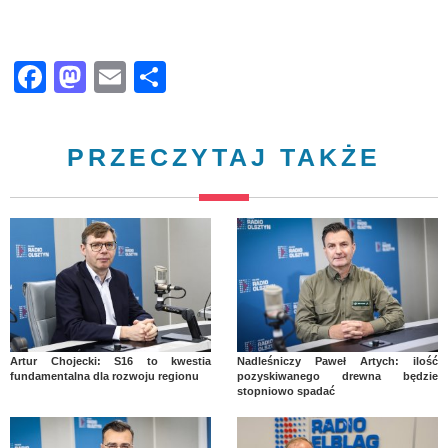
Facebook
Mastodon
Email
Share
PRZECZYTAJ TAKŻE
Artur Chojecki: S16 to kwestia
Nadleśniczy Paweł Artych: ilość
fundamentalna dla rozwoju regionu
pozyskiwanego drewna będzie
stopniowo spadać