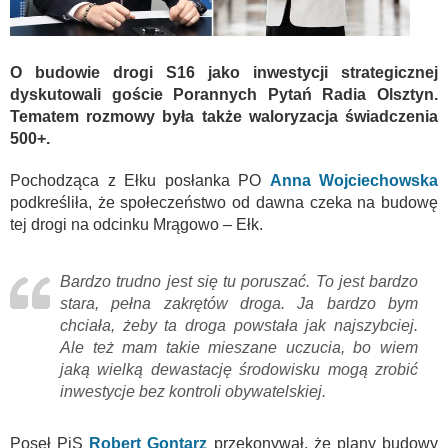
O budowie drogi S16 jako inwestycji strategicznej
dyskutowali goście Porannych Pytań Radia Olsztyn.
Tematem rozmowy była także waloryzacja świadczenia
500+.
Pochodząca z Ełku posłanka PO
Anna Wojciechowska
podkreśliła, że społeczeństwo od dawna czeka na budowę
tej drogi na odcinku Mrągowo – Ełk.
Bardzo trudno jest się tu poruszać. To jest bardzo
stara, pełna zakrętów droga. Ja bardzo bym
chciała, żeby ta droga powstała jak najszybciej.
Ale też mam takie mieszane uczucia, bo wiem
jaką wielką dewastację środowisku mogą zrobić
inwestycje bez kontroli obywatelskiej.
Poseł PiS
Robert Gontarz
przekonywał, że plany budowy