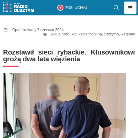
POSŁUCHAJ
Opublikowany 7 czerwca 2024
Aktualności
,
Aplikacja mobilna
,
Szczytno
,
Regiony
Rozstawił sieci rybackie. Kłusownikowi
grożą dwa lata więzienia