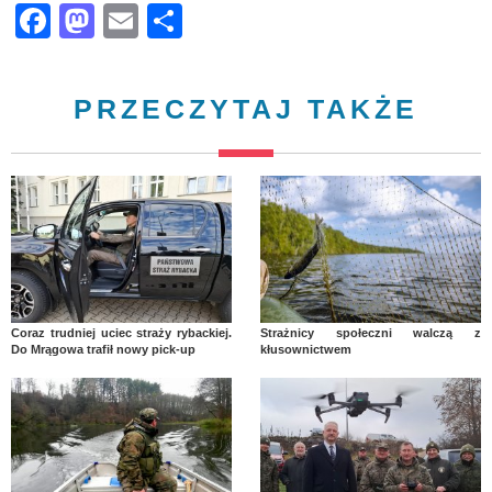
Facebook
Mastodon
Email
Share
PRZECZYTAJ TAKŻE
Coraz trudniej uciec straży rybackiej.
Strażnicy społeczni walczą z
Do Mrągowa trafił nowy pick-up
kłusownictwem