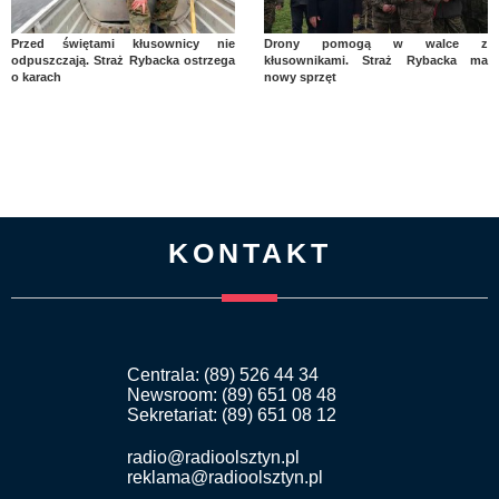
Przed świętami kłusownicy nie
Drony pomogą w walce z
odpuszczają. Straż Rybacka ostrzega
kłusownikami. Straż Rybacka ma
o karach
nowy sprzęt
KONTAKT
Centrala: (89) 526 44 34
Newsroom: (89) 651 08 48
Sekretariat: (89) 651 08 12
radio@radioolsztyn.pl
reklama@radioolsztyn.pl