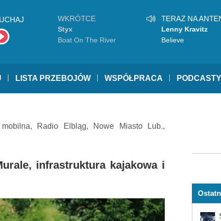
WKRÓTCE
TERAZ NA ANTE
UCHAJ
Styx
Lenny Kravitz
Boat On The River
Believe
U
LISTA PRZEBOJÓW
WSPÓŁPRACA
PODCAST
 mobilna
,
Radio Elbląg
,
Nowe Miasto Lub.
,
rale, infrastruktura kajakowa i
Ostatn