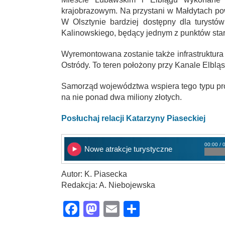
krajobrazowym. Na przystani w Małdytach po
W Olsztynie bardziej dostępny dla turystó
Kalinowskiego, będący jednym z punktów sta
Wyremontowana zostanie także infrastruktura 
Ostródy. To teren położony przy Kanale Elblą
Samorząd województwa wspiera tego typu proj
na nie ponad dwa miliony złotych.
Posłuchaj relacji Katarzyny Piaseckiej
00:00 / 
Nowe atrakcje turystyczne
Autor: K. Piasecka
Redakcja: A. Niebojewska
Facebook
Mastodon
Email
Share