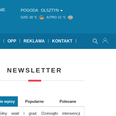
NIE
POGODA
OLSZTYN
DZIŚ:
28 °C
JUTRO:
21 °C
Y
OPP
REKLAMA
KONTAKT
NEWSLETTER
ie wpisy
Popularne
Polecane
Silny wiatr i grad. Dziesiątki interwencji