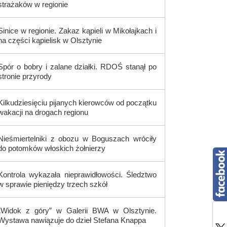
strażaków w regionie
Sinice w regionie. Zakaz kąpieli w Mikołajkach i
na części kąpielisk w Olsztynie
Spór o bobry i zalane działki. RDOŚ stanął po
stronie przyrody
Kilkudziesięciu pijanych kierowców od początku
wakacji na drogach regionu
Nieśmiertelniki z obozu w Boguszach wróciły
do potomków włoskich żołnierzy
Kontrola wykazała nieprawidłowości. Śledztwo
w sprawie pieniędzy trzech szkół
„Widok z góry” w Galerii BWA w Olsztynie.
Wystawa nawiązuje do dzieł Stefana Knappa