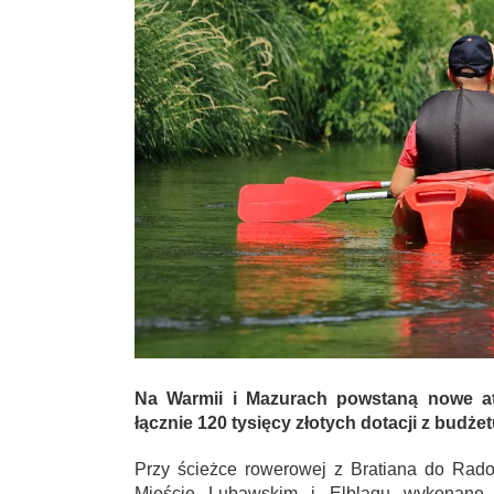
Na Warmii i Mazurach powstaną nowe atr
łącznie 120 tysięcy złotych dotacji z budż
Przy ścieżce rowerowej z Bratiana do Rad
Mieście Lubawskim i Elblągu wykonane z