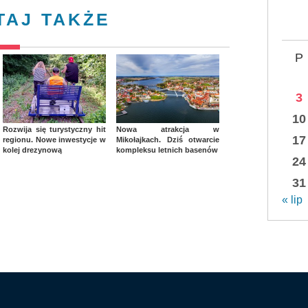
TAJ TAKŻE
P
3
10
Rozwija się turystyczny hit
Nowa atrakcja w
17
regionu. Nowe inwestycje w
Mikołajkach. Dziś otwarcie
kolej drezynową
kompleksu letnich basenów
24
31
« lip