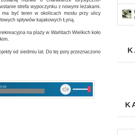
wstanie strefa wypoczynku z nowymi leżakami.
w ma być teren w okolicach mostu przy ulicy
rtowych spływów kajakowych Łyną.
rekreacyjna na plaży w Warlitach Wielkich koło
skim.
K
ekty od siedmiu lat. Do tej pory przeznaczono
00:00
K