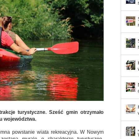
akcje turystyczne. Sześć gmin otrzymało
etu województwa.
omna powstanie wiata rekreacyjna. W Nowym
ostaną murale o charakterze turystyczno-