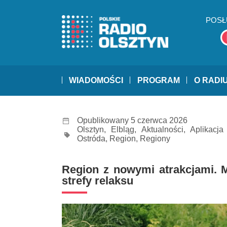
POSŁ
WIADOMOŚCI
PROGRAM
O RADI
Opublikowany 5 czerwca 2026
Olsztyn
,
Elbląg
,
Aktualności
,
Aplikacja
Ostróda
,
Region
,
Regiony
Region z nowymi atrakcjami. Mu
strefy relaksu