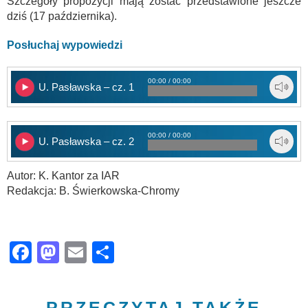
Szczegóły propozycji mają zostać przedstawione jeszcze
dziś (17 października).
Posłuchaj wypowiedzi
00:00 / 00:00
U. Pasławska – cz. 1
00:00 / 00:00
U. Pasławska – cz. 2
Autor: K. Kantor za IAR
Redakcja: B. Świerkowska-Chromy
Facebook
Mastodon
Email
Share
PRZECZYTAJ TAKŻE