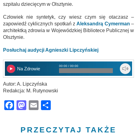
szpitalu dziecięcym w Olsztynie.
Człowiek nie syntetyk, czy wiesz czym się otaczasz –
zapowiedź cyklicznych spotkań z
Aleksandrą Cymerman
–
architektką zdrowia w Wojewódzkiej Bibliotece Publicznej w
Olsztynie.
Posłuchaj audycji Agnieszki Lipczyńskiej
00:00 / 00:00
Na Zdrowie
Autor: A. Lipczyńska
Redakcja: M. Rutynowski
Facebook
Mastodon
Email
Share
PRZECZYTAJ TAKŻE