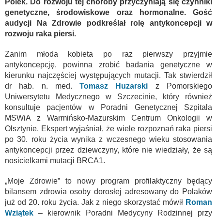
Polek. Do rozwoju tej choroby przyczyniają się czynniki
genetyczne, środowiskowe oraz hormonalne. Gość
audycji Na Zdrowie podkreślał rolę antykoncepcji w
rozwoju raka piersi.
Zanim młoda kobieta po raz pierwszy przyjmie
antykoncepcję, powinna zrobić badania genetyczne w
kierunku najczęściej występujących mutacji. Tak stwierdził
dr hab. n. med.
Tomasz Huzarski
z Pomorskiego
Uniwersytetu Medycznego w Szczecinie, który również
konsultuje pacjentów w Poradni Genetycznej Szpitala
MSWiA z Warmińsko-Mazurskim Centrum Onkologii w
Olsztynie. Ekspert wyjaśniał, że wiele rozpoznań raka piersi
po 30. roku życia wynika z wczesnego wieku stosowania
antykoncepcji przez dziewczyny, które nie wiedziały, że są
nosicielkami mutacji BRCA1.
„Moje Zdrowie” to nowy program profilaktyczny będący
bilansem zdrowia osoby dorosłej adresowany do Polaków
już od 20. roku życia. Jak z niego skorzystać mówił
Roman
Wziątek
– kierownik Poradni Medycyny Rodzinnej przy