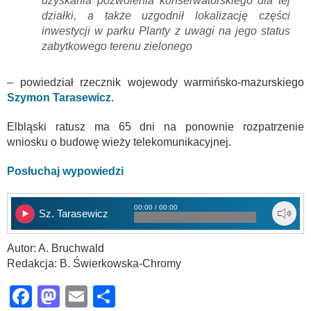
uzyskania pozwolenia konserwatorskiego dla tej
działki, a także uzgodnił lokalizację części
inwestycji w parku Planty z uwagi na jego status
zabytkowego terenu zielonego
– powiedział rzecznik wojewody warmińsko-mazurskiego
Szymon Tarasewicz
.
Elbląski ratusz ma 65 dni na ponownie rozpatrzenie
wniosku o budowę wieży telekomunikacyjnej.
Posłuchaj wypowiedzi
00:00 / 00:00
Sz. Tarasewicz
Autor: A. Bruchwald
Redakcja: B. Świerkowska-Chromy
Facebook
Mastodon
Email
Share