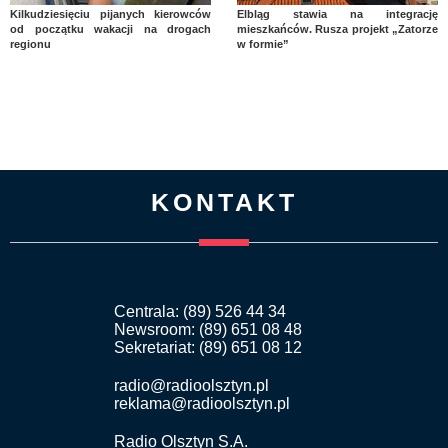
Kilkudziesięciu pijanych kierowców
Elbląg stawia na integrację
od początku wakacji na drogach
mieszkańców. Rusza projekt „Zatorze
regionu
w formie”
KONTAKT
Centrala: (89) 526 44 34
Newsroom: (89) 651 08 48
Sekretariat: (89) 651 08 12
radio@radioolsztyn.pl
reklama@radioolsztyn.pl
Radio Olsztyn S.A.