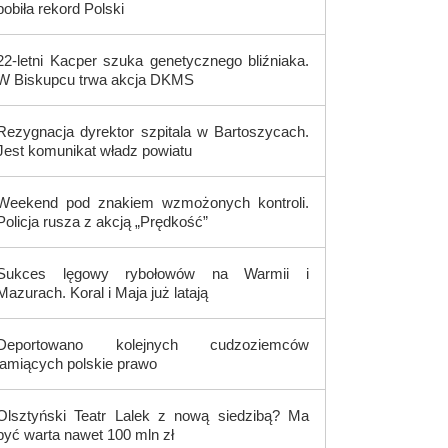
pobiła rekord Polski
22-letni Kacper szuka genetycznego bliźniaka.
W Biskupcu trwa akcja DKMS
Rezygnacja dyrektor szpitala w Bartoszycach.
Jest komunikat władz powiatu
Weekend pod znakiem wzmożonych kontroli.
Policja rusza z akcją „Prędkość”
Sukces lęgowy rybołowów na Warmii i
Mazurach. Koral i Maja już latają
Deportowano kolejnych cudzoziemców
łamiących polskie prawo
Olsztyński Teatr Lalek z nową siedzibą? Ma
być warta nawet 100 mln zł