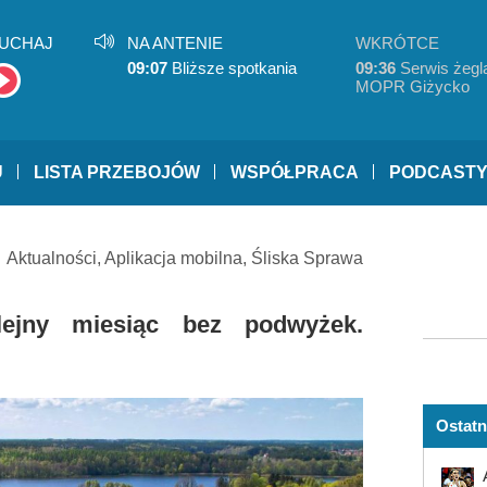
UCHAJ
NA ANTENIE
WKRÓTCE
09:07
Bliższe spotkania
09:36
Serwis żegla
MOPR Giżycko
U
LISTA PRZEBOJÓW
WSPÓŁPRACA
PODCAST
Aktualności
,
Aplikacja mobilna
,
Śliska Sprawa
lejny miesiąc bez podwyżek.
Ostatn