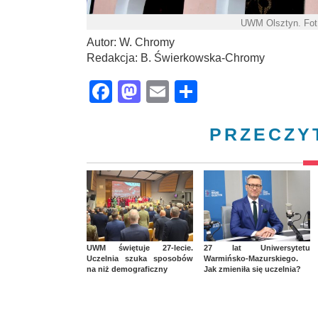
UWM Olsztyn. Fot
Autor: W. Chromy
Redakcja: B. Świerkowska-Chromy
Facebook
Mastodon
Email
Share
PRZECZY
UWM świętuje 27-lecie.
27 lat Uniwersytetu
Uczelnia szuka sposobów
Warmińsko-Mazurskiego.
na niż demograficzny
Jak zmieniła się uczelnia?