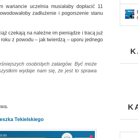
m wariancie uczelnia musiałaby dopłacić 11
powodowałoby zadłużenie i pogorszenie stanu
ąż czekają na należne im pieniądze i tracą już
 roku z powodu – jak twierdzą – uporu jednego
K
eśniejszych osobistych zatargów. Być może
ystkim wydaje nam się, że jest to sprawa
K
awa.
eszka Tekielskiego
00:00