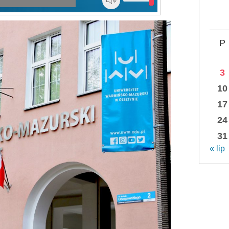
P
3
10
17
24
31
« lip