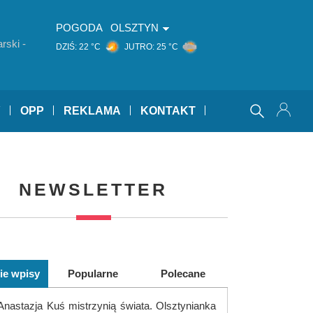
POGODA
OLSZTYN
rski -
DZIŚ:
22 °C
JUTRO:
25 °C
Y
OPP
REKLAMA
KONTAKT
NEWSLETTER
ie wpisy
Popularne
Polecane
Anastazja Kuś mistrzynią świata. Olsztynianka