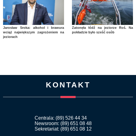
Jarosław Sroka: alkohol i brawura
Zatonęła łódź na jeziorze Roś. Na
wciąż największym zagrożeniem na
pokładzie było sześć osób
jeziorach
KONTAKT
Centrala: (89) 526 44 34
Newsroom: (89) 651 08 48
Sekretariat: (89) 651 08 12