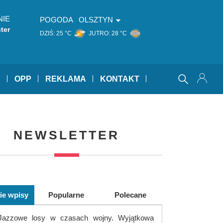
NIE
POGODA
OLSZTYN
ter
DZIŚ:
25 °C
JUTRO:
28 °C
Y
OPP
REKLAMA
KONTAKT
NEWSLETTER
ie wpisy
Popularne
Polecane
Jazzowe losy w czasach wojny. Wyjątkowa