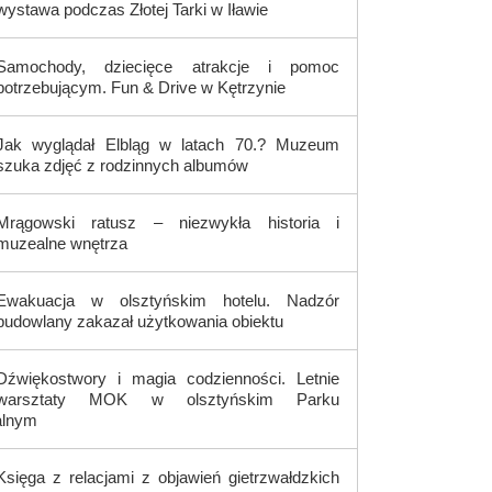
wystawa podczas Złotej Tarki w Iławie
Samochody, dziecięce atrakcje i pomoc
potrzebującym. Fun & Drive w Kętrzynie
Jak wyglądał Elbląg w latach 70.? Muzeum
szuka zdjęć z rodzinnych albumów
Mrągowski ratusz – niezwykła historia i
muzealne wnętrza
Ewakuacja w olsztyńskim hotelu. Nadzór
budowlany zakazał użytkowania obiektu
Dźwiękostwory i magia codzienności. Letnie
warsztaty MOK w olsztyńskim Parku
alnym
Księga z relacjami z objawień gietrzwałdzkich