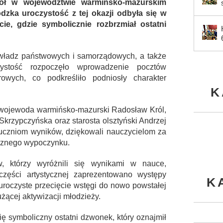
ół w województwie warmińsko-mazurskim
ódzka uroczystość z tej okazji odbyła się w
e, gdzie symbolicznie rozbrzmiał ostatni
e władz państwowych i samorządowych, a także
zystość rozpoczęło wprowadzenie pocztów
wych, co podkreśliło podniosły charakter
K
. wojewoda warmińsko-mazurski Radosław Król,
Skrzypczyńska oraz starosta olsztyński Andrzej
 uczniom wyników, dziękowali nauczycielom za
ecznego wypoczynku.
, którzy wyróżnili się wynikami w nauce,
części artystycznej zaprezentowano występy
K
uroczyste przecięcie wstęgi do nowo powstałej
użącej aktywizacji młodzieży.
się symboliczny ostatni dzwonek, który oznajmił