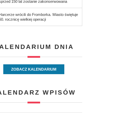
sprzed 150 lat zostanie zakonserwowana
Harcerze wrócili do Fromborka. Miasto świętuje
60. rocznicę wielkiej operacji
ALENDARIUM DNIA
ZOBACZ KALENDARIUM
ALENDARZ WPISÓW