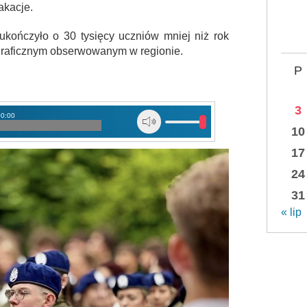
akacje.
ukończyło o 30 tysięcy uczniów mniej niż rok
graficznym obserwowanym w regionie.
P
3
00:00
10
17
24
31
« lip