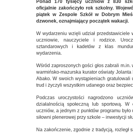
Ponad 170 tysięcy uczniów z 830 szk
oficjalnie zakończyło rok szkolny. Wojew
piątek w Zespole Szkół w Dobrym Mieści
dzwonek, oznajmiający początek wakacji.
W wydarzeniu wzięli udział przedstawiciel
uczniowie, nauczyciele i rodzice. Uroc
sztandarowych i kadetów z klas munduro
wydarzenia.
Wśród zaproszonych gości głos zabrali m.in
warmińsko-mazurska kurator oświaty Jolanta 
Abako. W swoich wystąpieniach gratulowali
trud i życzyli wszystkim udanego oraz bezpi
Podczas uroczystości nagrodzono uczniów
działalnością społeczną lub sportową. W 
uczniów, a jednym z punktów programu było 
siłowni plenerowej przy szkole – inwestycji sł
Na zakończenie, zgodnie z tradycją, rozległ 