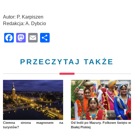
Autor: P. Karpiszen
Redakcja: A. Dybcio
Facebook
Mastodon
Email
Share
PRZECZYTAJ TAKŻE
Ciemna strona magnesem na
Od Indii po Mazury. Folkowe święto w
turystów?
Białej Piskiej