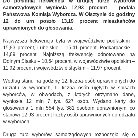
Do południa frekwencja w drugiej turze wyborów
samorządowych wyniosła 12,93 procent – podała
Państwowa Komisja Wyborcza. W Olsztynie do godziny
12 do urn poszło 13,19 procent mieszkańców
uprawnionych do głosowania.
Najwyższa frekwencja była w województwie podlaskim –
15,83 procent, Lubelskie – 15,41 procent, Podkarpackie –
14,89 procent. Najniższą frekwencję odnotowano na
Dolnym Śląsku – 10,64 procent, w województwie opolskim –
11,92 procent i województwie śląskim – 11,97 procent.
Według stanu na godzinę 12, liczba osób uprawnionych do
udziału w wyborach, tj. liczba osób ujętych w spisach
wyborców, w obwodach, z których otrzymano dane,
wyniosła 12 mln 7 tys. 627 osób. Wydano karty do
głosowania 1 mln 554 tys. 381 osobom uprawnionym, co
stanowi 12,93 procent liczby osób uprawnionych do udziału
w wyborach.
Druga tura wyborów samorządowych rozpoczęła się o