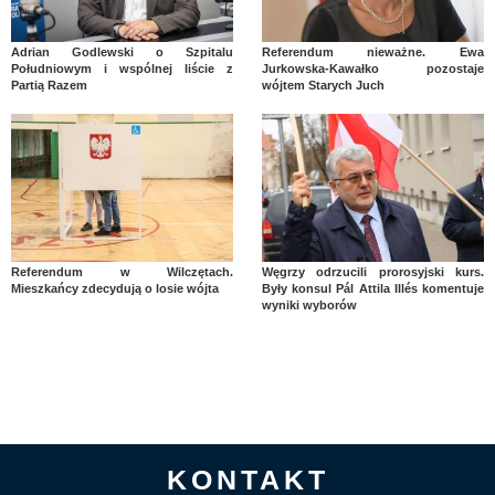
Adrian Godlewski o Szpitalu
Referendum nieważne. Ewa
Południowym i wspólnej liście z
Jurkowska-Kawałko pozostaje
Partią Razem
wójtem Starych Juch
Referendum w Wilczętach.
Węgrzy odrzucili prorosyjski kurs.
Mieszkańcy zdecydują o losie wójta
Były konsul Pál Attila Illés komentuje
wyniki wyborów
KONTAKT