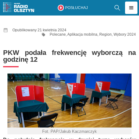
POSŁUCHAJ
Opublikowany 21 kwietnia 2024
Polecane
,
Aplikacja mobilna
,
Region
,
Wybory 2024
PKW podała frekwencję wyborczą na
godzinę 12
Fot. PAP/Jakub Kaczmarczyk