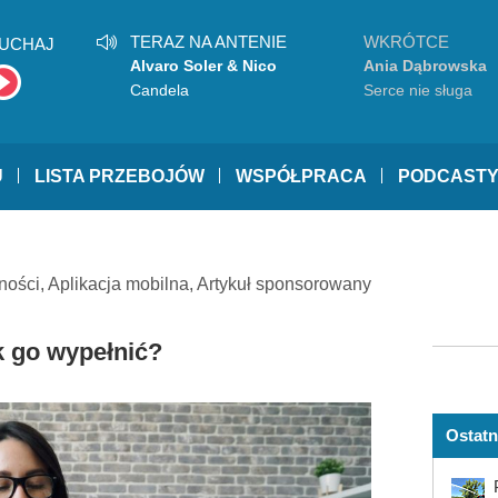
TERAZ NA ANTENIE
WKRÓTCE
UCHAJ
Alvaro Soler & Nico
Ania Dąbrowska
Santos
Candela
Serce nie sługa
U
LISTA PRZEBOJÓW
WSPÓŁPRACA
PODCAST
ności
,
Aplikacja mobilna
,
Artykuł sponsorowany
ak go wypełnić?
Ostatn