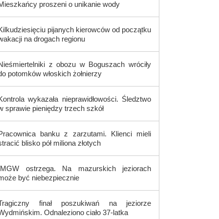
Mieszkańcy proszeni o unikanie wody
Kilkudziesięciu pijanych kierowców od początku
wakacji na drogach regionu
Nieśmiertelniki z obozu w Boguszach wróciły
do potomków włoskich żołnierzy
Kontrola wykazała nieprawidłowości. Śledztwo
w sprawie pieniędzy trzech szkół
Pracownica banku z zarzutami. Klienci mieli
stracić blisko pół miliona złotych
IMGW ostrzega. Na mazurskich jeziorach
może być niebezpiecznie
Tragiczny finał poszukiwań na jeziorze
Wydmińskim. Odnaleziono ciało 37-latka