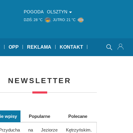
POGODA
OLSZTYN
DZIŚ:
28 °C
JUTRO:
21 °C
Y
OPP
REKLAMA
KONTAKT
NEWSLETTER
ie wpisy
Popularne
Polecane
Przyducha na Jeziorze Kętrzyńskim.