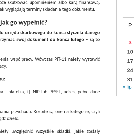
oże skutkować upomnieniem albo karą finansową,
 jak wyglądają terminy składania tego dokumentu.
 jak go wypełnić?
P
) do urzędu skarbowego do końca stycznia danego
otrzymać swój dokument do końca lutego – są to
3
10
zenia współpracy. Wówczas PIT-11 należy wystawić
17
acy.
24
31
ku:
« lip
 i płatnika, tj. NIP lub PESEL, adres, pełne dane
ania przychodu. Rozbite są one na kategorie, czyli
dź dzieło.
eży uwzględnić wszystkie składki, jakie zostały