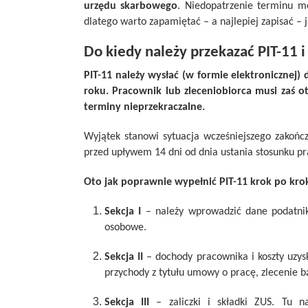
urzędu skarbowego
. Niedopatrzenie terminu m
dlatego warto zapamiętać – a najlepiej zapisać –
Do kiedy należy przekazać PIT-11 i
PIT-11 należy wysłać (w formie elektronicznej
roku. Pracownik lub zleceniobiorca musi zaś 
terminy nieprzekraczalne.
Wyjątek stanowi sytuacja wcześniejszego zakońc
przed upływem 14 dni od dnia ustania stosunku pr
Oto jak poprawnie wypełnić PIT-11 krok po kro
Sekcja I
– należy wprowadzić dane podatnika
osobowe.
Sekcja II
– dochody pracownika i koszty uzysk
przychody z tytułu umowy o pracę, zlecenie bą
Sekcja III
– zaliczki i składki ZUS. Tu nal