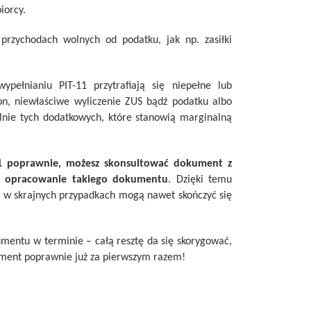
iorcy.
 przychodach wolnych od podatku, jak np. zasiłki
ypełnianiu PIT-11 przytrafiają się niepełne lub
ron, niewłaściwe wyliczenie ZUS bądź podatku albo
lnie tych dodatkowych, które stanowią marginalną
-11 poprawnie, możesz skonsultować dokument z
cie opracowanie takiego dokumentu
. Dzięki temu
a w skrajnych przypadkach mogą nawet skończyć się
kumentu w terminie – całą resztę da się skorygować,
kument poprawnie już za pierwszym razem!