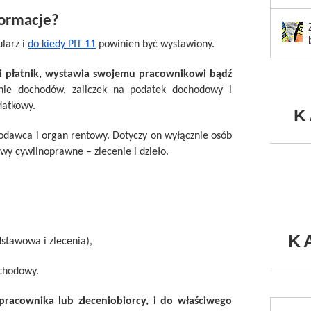
nformacje?
larz i
do kiedy PIT 11
powinien być wystawiony.
li płatnik, wystawia swojemu pracownikowi bądź
ie dochodów, zaliczek na podatek dochodowy i
datkowy.
K
odawca i organ rentowy. Dotyczy on wyłącznie osób
y cywilnoprawne – zlecenie i dzieło.
K
stawowa i zlecenia),
ochodowy.
racownika lub zleceniobiorcy, i do właściwego