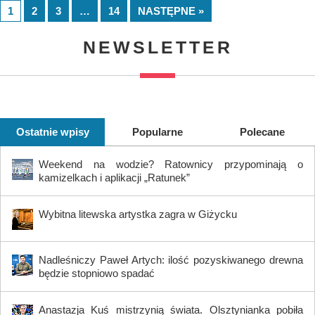
1
2
3
…
14
NASTĘPNE »
NEWSLETTER
Ostatnie wpisy
Popularne
Polecane
Weekend na wodzie? Ratownicy przypominają o
kamizelkach i aplikacji „Ratunek”
Wybitna litewska artystka zagra w Giżycku
Nadleśniczy Paweł Artych: ilość pozyskiwanego drewna
będzie stopniowo spadać
Anastazja Kuś mistrzynią świata. Olsztynianka pobiła