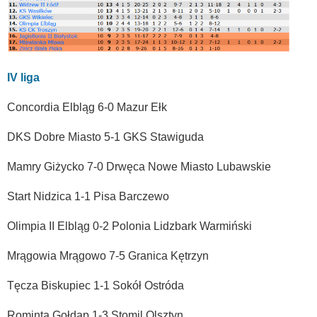
IV liga
Concordia Elbląg 6-0 Mazur Ełk
DKS Dobre Miasto 5-1 GKS Stawiguda
Mamry Giżycko 7-0 Drwęca Nowe Miasto Lubawskie
Start Nidzica 1-1 Pisa Barczewo
Olimpia II Elbląg 0-2 Polonia Lidzbark Warmiński
Mrągowia Mrągowo 7-5 Granica Kętrzyn
Tęcza Biskupiec 1-1 Sokół Ostróda
Rominta Gołdap 1-3 Stomil Olsztyn