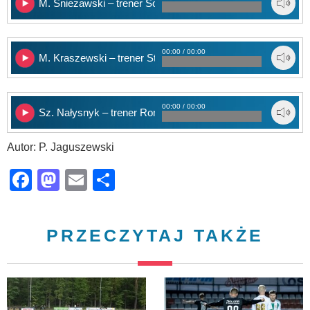
M. Śnieżawski – trener Sokoła
00:00 / 00:00
M. Kraszewski – trener Stomilu
00:00 / 00:00
Sz. Nałysnyk – trener Rominty
Autor: P. Jaguszewski
Facebook
Mastodon
Email
Share
PRZECZYTAJ TAKŻE