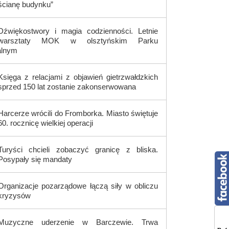
ścianę budynku”
Dźwiękostwory i magia codzienności. Letnie
warsztaty MOK w olsztyńskim Parku
alnym
Księga z relacjami z objawień gietrzwałdzkich
sprzed 150 lat zostanie zakonserwowana
Harcerze wrócili do Fromborka. Miasto świętuje
60. rocznicę wielkiej operacji
Turyści chcieli zobaczyć granicę z bliska.
Posypały się mandaty
Organizacje pozarządowe łączą siły w obliczu
kryzysów
Muzyczne uderzenie w Barczewie. Trwa