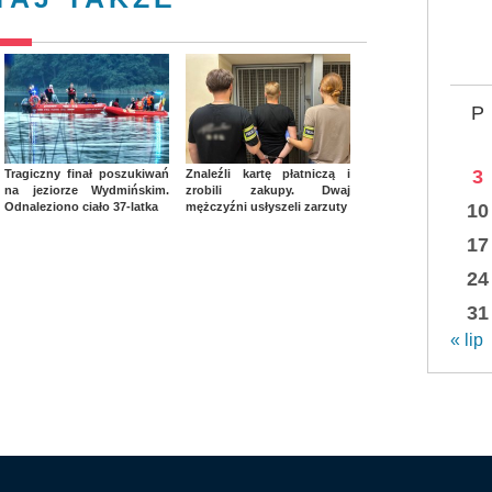
P
3
Tragiczny finał poszukiwań
Znaleźli kartę płatniczą i
na jeziorze Wydmińskim.
zrobili zakupy. Dwaj
Odnaleziono ciało 37-latka
mężczyźni usłyszeli zarzuty
10
17
24
31
« lip