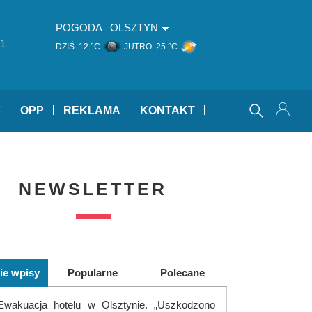
POGODA
OLSZTYN
1
DZIŚ:
12 °C
JUTRO:
25 °C
Y
OPP
REKLAMA
KONTAKT
NEWSLETTER
ie wpisy
Popularne
Polecane
Ewakuacja hotelu w Olsztynie. „Uszkodzono