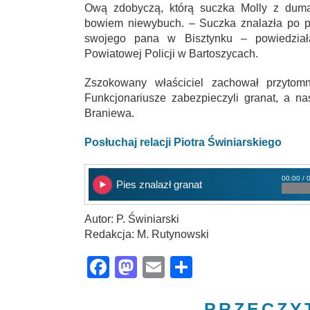
Ową zdobyczą, którą suczka Molly z dumą
bowiem niewybuch. – Suczka znalazła po po
swojego pana w Bisztynku – powiedzia
Powiatowej Policji w Bartoszycach.
Zszokowany właściciel zachował przytomn
Funkcjonariusze zabezpieczyli granat, a 
Braniewa.
Posłuchaj relacji Piotra Świniarskiego
00:00 / 
Pies znalazł granat
Autor: P. Świniarski
Redakcja: M. Rutynowski
Facebook
Mastodon
Email
Share
PRZECZY