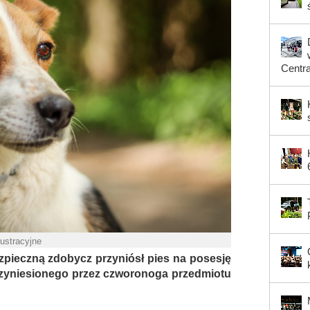
Centr
lustracyjne
zpieczną zdobycz przyniósł pies na posesję
rzyniesionego przez czworonoga przedmiotu