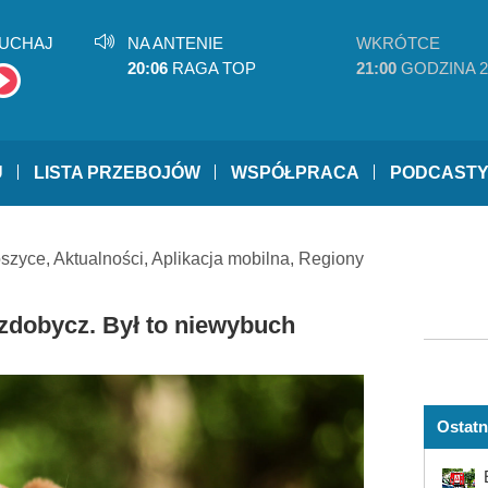
UCHAJ
NA ANTENIE
WKRÓTCE
20:06
RAGA TOP
21:00
GODZINA 2
U
LISTA PRZEBOJÓW
WSPÓŁPRACA
PODCAST
oszyce
,
Aktualności
,
Aplikacja mobilna
,
Regiony
zdobycz. Był to niewybuch
Ostatn