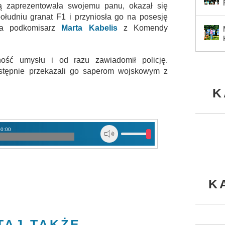
 zaprezentowała swojemu panu, okazał się
łudniu granat F1 i przyniosła go na posesję
ła podkomisarz
Marta Kabelis
z Komendy
ość umysłu i od razu zawiadomił policję.
następnie przekazali go saperom wojskowym z
K
00:00
K
TAJ TAKŻE