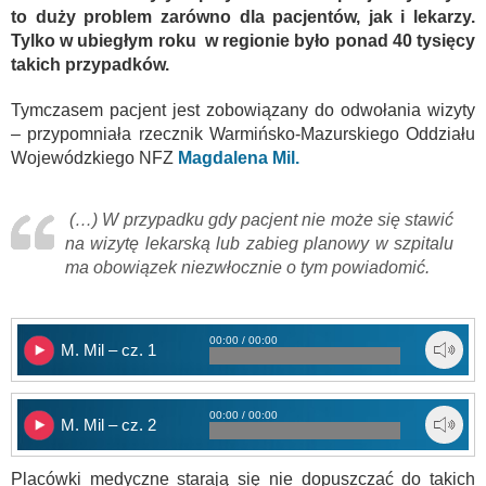
to duży problem zarówno dla pacjentów, jak i lekarzy.
Tylko w ubiegłym roku w regionie było ponad 40 tysięcy
takich przypadków.
Tymczasem pacjent jest zobowiązany do odwołania wizyty
– przypomniała rzecznik Warmińsko-Mazurskiego Oddziału
Wojewódzkiego NFZ
Magdalena Mil.
(…) W przypadku gdy pacjent nie może się stawić
na wizytę lekarską lub zabieg planowy w szpitalu
ma obowiązek niezwłocznie o tym powiadomić.
00:00 / 00:00
M. Mil – cz. 1
00:00 / 00:00
M. Mil – cz. 2
Placówki medyczne starają się nie dopuszczać do takich