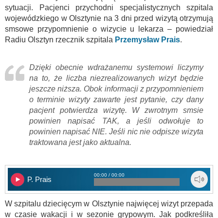
sytuacji. Pacjenci przychodni specjalistycznych szpitala
wojewódzkiego w Olsztynie na 3 dni przed wizytą otrzymują
smsowe przypomnienie o wizycie u lekarza – powiedział
Radiu Olsztyn rzecznik szpitala
Przemysław Prais
.
Dzięki obecnie wdrażanemu systemowi liczymy
na to, że liczba niezrealizowanych wizyt będzie
jeszcze niższa. Obok informacji z przypomnieniem
o terminie wizyty zawarte jest pytanie, czy dany
pacjent potwierdza wizytę. W zwrotnym smsie
powinien napisać TAK, a jeśli odwołuje to
powinien napisać NIE. Jeśli nic nie odpisze wizyta
traktowana jest jako aktualna.
00:00 / 00:00
P. Prais
W szpitalu dziecięcym w Olsztynie najwięcej wizyt przepada
w czasie wakacji i w sezonie grypowym. Jak podkreśliła