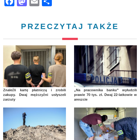
Facebook
Mastodon
Email
Share
PRZECZYTAJ TAKŻE
Znaleźli kartę płatniczą i zrobili
„Na pracownika banku” wyłudzili
zakupy. Dwaj mężczyźni usłyszeli
prawie 70 tys. zł. Dwaj 22-latkowie w
zarzuty
areszcie