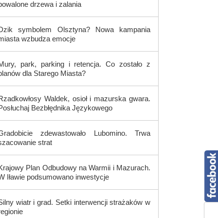
powalone drzewa i zalania
Dzik symbolem Olsztyna? Nowa kampania
miasta wzbudza emocje
Mury, park, parking i retencja. Co zostało z
planów dla Starego Miasta?
Rzadkowłosy Waldek, osioł i mazurska gwara.
Posłuchaj Bezbłędnika Językowego
Gradobicie zdewastowało Lubomino. Trwa
szacowanie strat
Krajowy Plan Odbudowy na Warmii i Mazurach.
W Iławie podsumowano inwestycje
Silny wiatr i grad. Setki interwencji strażaków w
regionie