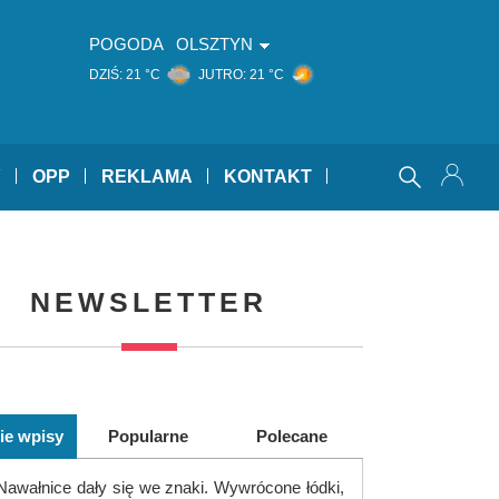
POGODA
OLSZTYN
DZIŚ:
21 °C
JUTRO:
21 °C
Y
OPP
REKLAMA
KONTAKT
NEWSLETTER
ie wpisy
Popularne
Polecane
Nawałnice dały się we znaki. Wywrócone łódki,