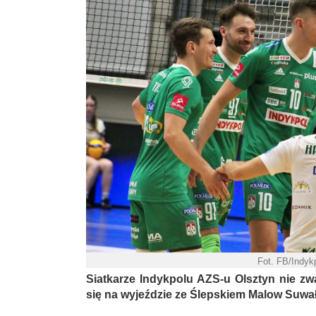
Fot. FB/Indyk
Siatkarze Indykpolu AZS-u Olsztyn nie zwa
się na wyjeździe ze Ślepskiem Malow Suwał