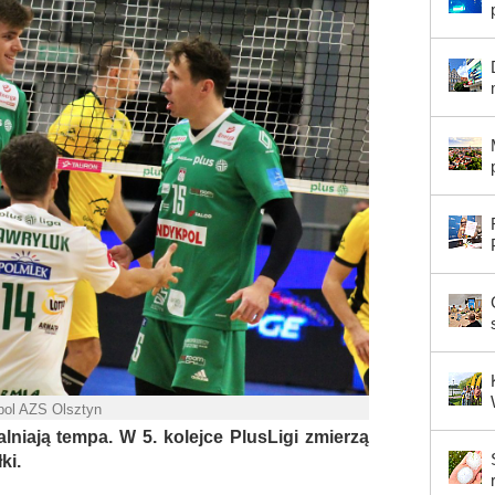
pol AZS Olsztyn
lniają tempa. W 5. kolejce PlusLigi zmierzą
ki.