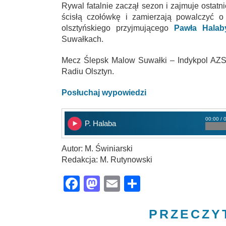
Rywal fatalnie zaczął sezon i zajmuje ostatn
ścisłą czołówkę i zamierzają powalczyć o
olsztyńskiego przyjmującego
Pawła Halab
Suwałkach.
Mecz Ślepsk Malow Suwałki – Indykpol AZS 
Radiu Olsztyn.
Posłuchaj wypowiedzi
00:00 / 
P. Halaba
Autor: M. Świniarski
Redakcja: M. Rutynowski
Facebook
Mastodon
Email
Share
PRZECZY