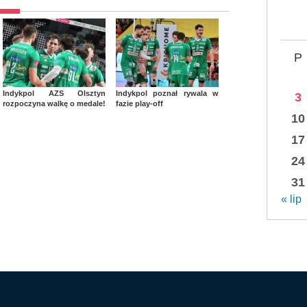
P
Indykpol AZS Olsztyn
Indykpol poznał rywala w
3
rozpoczyna walkę o medale!
fazie play-off
10
17
24
31
« lip