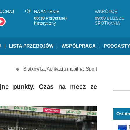
UCHAJ
NA ANTENIE
WKRÓTCE
08:30
Przystanek
09:00
BLIŻSZE
historyczny
SPOTKANIA
U
LISTA PRZEBOJÓW
WSPÓŁPRACA
PODCAST
Siatkówka
,
Aplikacja mobilna
,
Sport
ejne punkty. Czas na mecz ze
Ostatn