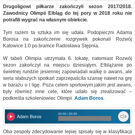
Drugoligowi piłkarze zakończyli sezon 2017/2018.
Zawodnicy Olimpii Elbląg do tej pory w 2018 roku nie
potrafili wygrać na własnym obiekcie.
Tym razem ta sztuka im się udała. Podopieczni Adama
Borosa na zakończenie rozgrywek pokonali Rozwój
Katowice 1:0 po bramce Radosława Stępnia.
W tabeli Olimpia utrzymała 6. lokatę, natomiast Rozwój
sezon zakończył na miejscu dziesiątym. Elblążanie po
świetnej rundzie jesiennej zapowiadali walkę o awans, ale
seria słabszych spotkań zaprzepaściła szansę nawet na grę
w barażu o I ligę. Poza celem sportowym jakim jest awans,
były również inne cele, które udało się zrealizować –
podkreśla szkoleniowiec Olimpii
Adam Boros
.
00:00 / 00:00
Adam Boros
Oba zespoły zdecydowanie lepiej spisały się w klasyfikacji