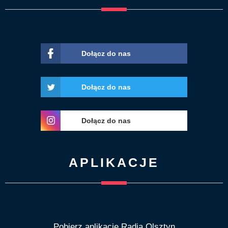
Dołącz do nas
Dołącz do nas
Dołącz do nas
APLIKACJE
Pobierz aplikację Radia Olsztyn