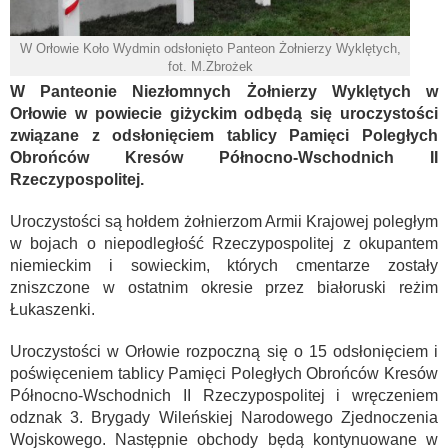
W Orłowie Koło Wydmin odsłonięto Panteon Żołnierzy Wyklętych,
fot. M.Zbrożek
W Panteonie Niezłomnych Żołnierzy Wyklętych w
Orłowie w powiecie giżyckim odbędą się uroczystości
związane z odsłonięciem tablicy Pamięci Poległych
Obrońców Kresów Północno-Wschodnich II
Rzeczypospolitej.
Uroczystości są hołdem żołnierzom Armii Krajowej poległym
w bojach o niepodległość Rzeczypospolitej z okupantem
niemieckim i sowieckim, których cmentarze zostały
zniszczone w ostatnim okresie przez białoruski reżim
Łukaszenki.
Uroczystości w Orłowie rozpoczną się o 15 odsłonięciem i
poświęceniem tablicy Pamięci Poległych Obrońców Kresów
Północno-Wschodnich II Rzeczypospolitej i wręczeniem
odznak 3. Brygady Wileńskiej Narodowego Zjednoczenia
Wojskowego. Następnie obchody będą kontynuowane w