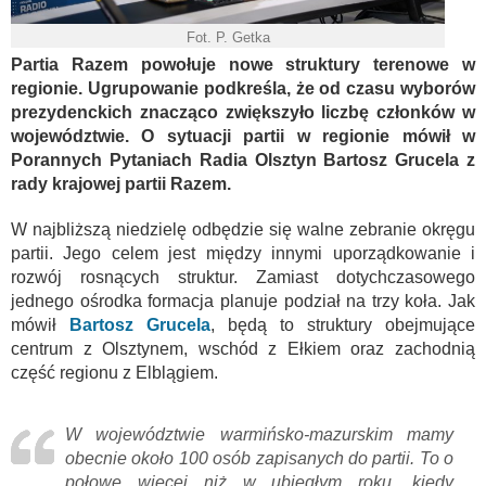
Fot. P. Getka
Partia Razem powołuje nowe struktury terenowe w
regionie. Ugrupowanie podkreśla, że od czasu wyborów
prezydenckich znacząco zwiększyło liczbę członków w
województwie. O sytuacji partii w regionie mówił w
Porannych Pytaniach Radia Olsztyn Bartosz Grucela z
rady krajowej partii Razem.
W najbliższą niedzielę odbędzie się walne zebranie okręgu
partii. Jego celem jest między innymi uporządkowanie i
rozwój rosnących struktur. Zamiast dotychczasowego
jednego ośrodka formacja planuje podział na trzy koła. Jak
mówił
Bartosz Grucela
, będą to struktury obejmujące
centrum z Olsztynem, wschód z Ełkiem oraz zachodnią
część regionu z Elblągiem.
W województwie warmińsko-mazurskim mamy
obecnie około 100 osób zapisanych do partii. To o
połowę więcej niż w ubiegłym roku, kiedy