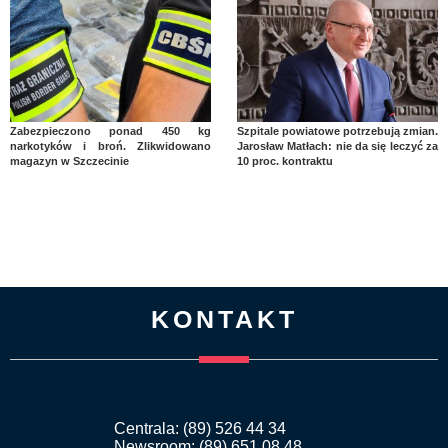
Zabezpieczono ponad 450 kg
Szpitale powiatowe potrzebują zmian.
narkotyków i broń. Zlikwidowano
Jarosław Matłach: nie da się leczyć za
magazyn w Szczecinie
10 proc. kontraktu
KONTAKT
Centrala: (89) 526 44 34
Newsroom: (89) 651 08 48