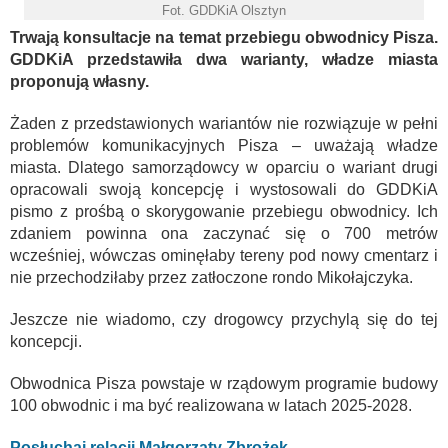
Fot. GDDKiA Olsztyn
Trwają konsultacje na temat przebiegu obwodnicy Pisza.
GDDKiA przedstawiła dwa warianty, władze miasta
proponują własny.
Żaden z przedstawionych wariantów nie rozwiązuje w pełni
problemów komunikacyjnych Pisza – uważają władze
miasta. Dlatego samorządowcy w oparciu o wariant drugi
opracowali swoją koncepcję i wystosowali do GDDKiA
pismo z prośbą o skorygowanie przebiegu obwodnicy. Ich
zdaniem powinna ona zaczynać się o 700 metrów
wcześniej, wówczas ominęłaby tereny pod nowy cmentarz i
nie przechodziłaby przez zatłoczone rondo Mikołajczyka.
Jeszcze nie wiadomo, czy drogowcy przychylą się do tej
koncepcji.
Obwodnica Pisza powstaje w rządowym programie budowy
100 obwodnic i ma być realizowana w latach 2025-2028.
Posłuchaj relacji Małgorzaty Zbrożek