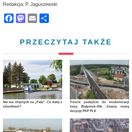
Redakcja: P. Jaguszewski
Facebook
Mastodon
Email
Share
PRZECZYTAJ TAKŻE
Nie ma chętnych na „Falę”. Co dalej z
Trzecie podejście do modernizacji
ośrodkiem?
trasy Białystok–Ełk. Znamy nową
decyzję PKP PLK