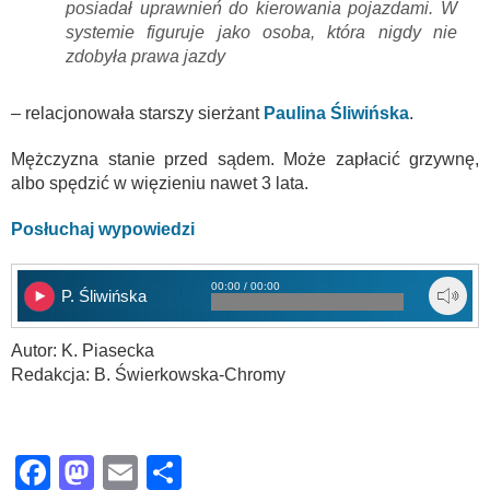
posiadał uprawnień do kierowania pojazdami. W
systemie figuruje jako osoba, która nigdy nie
zdobyła prawa jazdy
– relacjonowała starszy sierżant
Paulina Śliwińska
.
Mężczyzna stanie przed sądem. Może zapłacić grzywnę,
albo spędzić w więzieniu nawet 3 lata.
Posłuchaj wypowiedzi
00:00 / 00:00
P. Śliwińska
Autor: K. Piasecka
Redakcja: B. Świerkowska-Chromy
Facebook
Mastodon
Email
Share