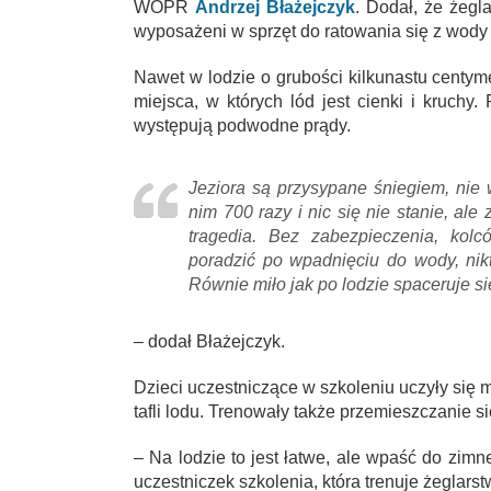
WOPR
Andrzej Błażejczyk
. Dodał, że żegl
wyposażeni w sprzęt do ratowania się z wody 
Nawet w lodzie o grubości kilkunastu centym
miejsca, w których lód jest cienki i kruch
występują podwodne prądy.
Jeziora są przysypane śniegiem, nie 
nim 700 razy i nic się nie stanie, a
tragedia. Bez zabezpieczenia, kolc
poradzić po wpadnięciu do wody, nikt
Równie miło jak po lodzie spaceruje si
– dodał Błażejczyk.
Dzieci uczestniczące w szkoleniu uczyły się m.
tafli lodu. Trenowały także przemieszczanie si
– Na lodzie to jest łatwe, ale wpaść do zim
uczestniczek szkolenia, która trenuje żeglarst