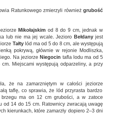
owia Ratunkowego zmierzyli również
grubość
jeziorze
Mikołajskim
od 8 do 9 cm, jednak w
a lub nie ma jej wcale. Jezioro
Bełdany
jest
iorze
Tałty
lód ma od 5 do 8 cm, ale występują
ienką pokrywą, głównie w rejonie Modliszka,
kiego. Na jeziorze
Niegocin
tafla lodu ma od 5
cm. Miejscami występują odparzeliny, a przy
a, że na zamarzniętym w całości jeziorze
ą taflę, co sprawia, że lód przyrasta bardzo
 brzegu ma on 12 cm grubości, a w zatoce
u od 14 do 15 cm. Ratownicy zwracają uwagę
ch kierunkach, które zamarzły dopiero 2–3 dni