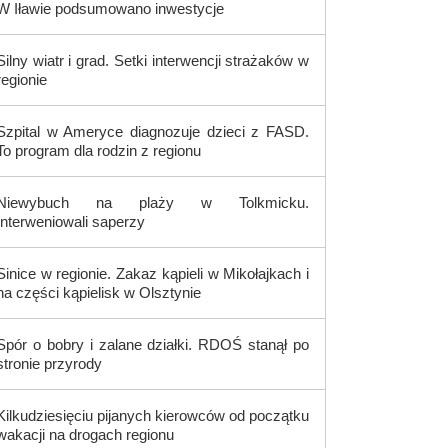
W Iławie podsumowano inwestycje
Silny wiatr i grad. Setki interwencji strażaków w
regionie
Szpital w Ameryce diagnozuje dzieci z FASD.
To program dla rodzin z regionu
Niewybuch na plaży w Tolkmicku.
Interweniowali saperzy
Sinice w regionie. Zakaz kąpieli w Mikołajkach i
na części kąpielisk w Olsztynie
Spór o bobry i zalane działki. RDOŚ stanął po
stronie przyrody
Kilkudziesięciu pijanych kierowców od początku
wakacji na drogach regionu