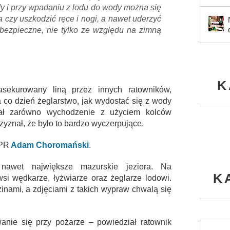
dy i przy wpadaniu z lodu do wody można się
 czy uszkodzić ręce i nogi, a nawet uderzyć
bezpieczne, nie tylko ze względu na zimną
K
sekurowany liną przez innych ratowników,
 co dzień żeglarstwo, jak wydostać się z wody
ał zarówno wychodzenie z użyciem kolców
rzyznał, że było to bardzo wyczerpujące.
OPR
Adam Choromański
.
awet największe mazurskie jeziora. Na
K
si wędkarze, łyżwiarze oraz żeglarze lodowi.
zinami, a zdjęciami z takich wypraw chwalą się
wanie się przy pożarze – powiedział ratownik