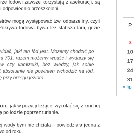
arze lodowi zawsze korzystają z asekuracji, są
i odpowiednio przeszkoleni.
etrów mogą występować tzw. odparzeliny, czyli
P
y. Pokrywa lodowa bywa też słabsza tam, gdzie
3
10
widać, jaki ten lód jest. Możemy chodzić po
le za 701. razem możemy wpaść i wydarzy się
17
ów czy kamizelki, bez wiedzy, jak sobie
24
 absolutnie nie powinien wchodzić na lód.
ę przy brzegu jeziora
31
« lip
in., jak w pozycji leżącej wycofać się z kruchej
ę po lodzie poprzez turlanie.
nej wody bym nie chciała – powiedziała jedna z
wo od roku.