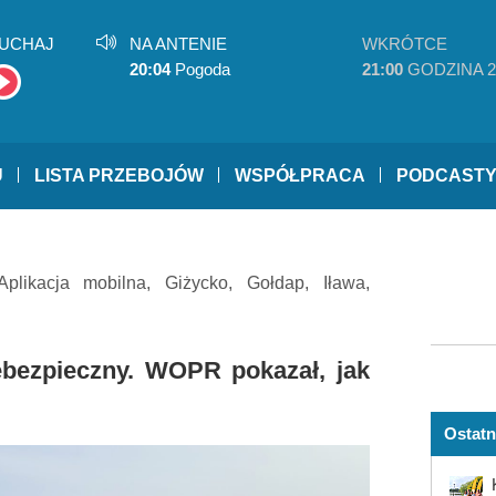
UCHAJ
NA ANTENIE
WKRÓTCE
20:04
Pogoda
21:00
GODZINA 2
U
LISTA PRZEBOJÓW
WSPÓŁPRACA
PODCAST
Aplikacja mobilna
,
Giżycko
,
Gołdap
,
Iława
,
bezpieczny. WOPR pokazał, jak
Ostatn