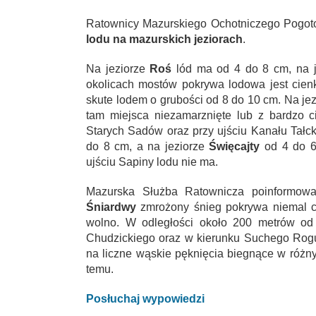
Ratownicy Mazurskiego Ochotniczego Pogot
lodu na mazurskich jeziorach
.
Na jeziorze
Roś
lód ma od 4 do 8 cm, na 
okolicach mostów pokrywa lodowa jest cienk
skute lodem o grubości od 8 do 10 cm. Na jez
tam miejsca niezamarznięte lub z bardzo c
Starych Sadów oraz przy ujściu Kanału Tałc
do 8 cm, a na jeziorze
Święcajty
od 4 do 6 
ujściu Sapiny lodu nie ma.
Mazurska Służba Ratownicza poinformował
Śniardwy
zmrożony śnieg pokrywa niemal cał
wolno. W odległości około 200 metrów od
Chudzickiego oraz w kierunku Suchego Rog
na liczne wąskie pęknięcia biegnące w różny
temu.
Posłuchaj wypowiedzi