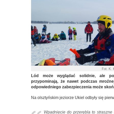
Fot. K.
Lód może wyglądać solidnie, ale p
przypominają, że nawet podczas mroźnej
odpowiedniego zabezpieczenia może skończ
Na olsztyńskim jeziorze Ukiel odbyły się pie
Wpadnięcie do przerębla to straszne 