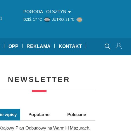
POGODA
OLSZTYN
1
DZIŚ:
17 °C
JUTRO:
21 °C
Y
OPP
REKLAMA
KONTAKT
NEWSLETTER
ie wpisy
Popularne
Polecane
Krajowy Plan Odbudowy na Warmii i Mazurach.