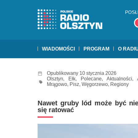
POSŁ
WIADOMOŚCI
PROGRAM
O RADI
Opublikowany 10 stycznia 2026
Olsztyn
,
Ełk
,
Polecane
,
Aktualności
,
Mrągowo
,
Pisz
,
Węgorzewo
,
Regiony
Nawet gruby lód może być nie
się ratować