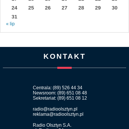
24
25
26
27
28
29
30
31
« lip
KONTAKT
Centrala: (89) 526 44 34
Newsroom: (89) 651 08 48
Sekretariat: (89) 651 08 12
radio@radioolsztyn.pl
reklama@radioolsztyn.pl
Radio Olsztyn S.A.