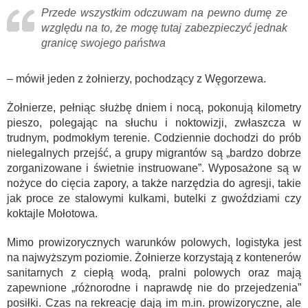
Przede wszystkim odczuwam na pewno dumę ze
względu na to, że mogę tutaj zabezpieczyć jednak
granicę swojego państwa
– mówił jeden z żołnierzy, pochodzący z Węgorzewa.
Żołnierze, pełniąc służbę dniem i nocą, pokonują kilometry
pieszo, polegając na słuchu i noktowizji, zwłaszcza w
trudnym, podmokłym terenie. Codziennie dochodzi do prób
nielegalnych przejść, a grupy migrantów są „bardzo dobrze
zorganizowane i świetnie instruowane”. Wyposażone są w
nożyce do cięcia zapory, a także narzędzia do agresji, takie
jak proce ze stalowymi kulkami, butelki z gwoździami czy
koktajle Mołotowa.
Mimo prowizorycznych warunków polowych, logistyka jest
na najwyższym poziomie. Żołnierze korzystają z kontenerów
sanitarnych z ciepłą wodą, pralni polowych oraz mają
zapewnione „różnorodne i naprawdę nie do przejedzenia”
posiłki. Czas na rekreację dają im m.in. prowizoryczne, ale