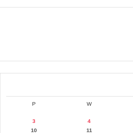
P
W
3
4
10
11