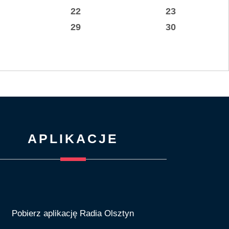
22
23
29
30
APLIKACJE
Pobierz aplikację Radia Olsztyn