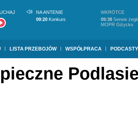
UCHAJ
NA ANTENIE
WKRÓTCE
09:20
Konkurs
09:38
Serwis żegla
MOPR Giżycko
U
LISTA PRZEBOJÓW
WSPÓŁPRACA
PODCAST
zpieczne Podlasi