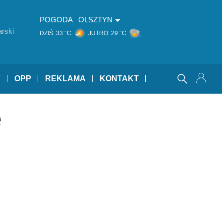
POGODA
OLSZTYN
rski
DZIŚ:
33 °C
JUTRO:
29 °C
Y
OPP
REKLAMA
KONTAKT
e