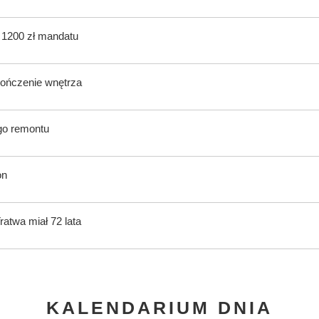
ą 1200 zł mandatu
kończenie wnętrza
ego remontu
on
atwa miał 72 lata
KALENDARIUM DNIA