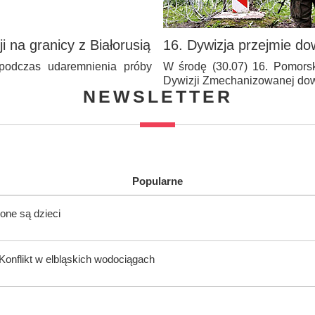
 na granicy z Białorusią
16. Dywizja przejmie do
 podczas udaremnienia próby
W środę (30.07) 16. Pomors
Dywizji Zmechanizowanej d
NEWSLETTER
Popularne
one są dzieci
onflikt w elbląskich wodociągach