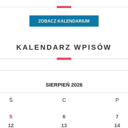
ZOBACZ KALENDARIUM
KALENDARZ WPISÓW
SIERPIEŃ 2026
Ś
C
P
5
6
7
12
13
14