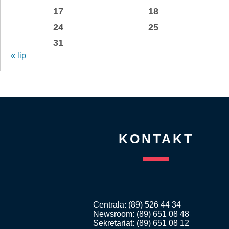
17
18
24
25
31
« lip
KONTAKT
Centrala: (89) 526 44 34
Newsroom: (89) 651 08 48
Sekretariat: (89) 651 08 12