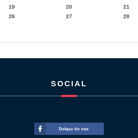
19
20
21
26
27
28
SOCIAL
Dołącz do nas