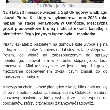
Fot: FB/Taka jest Ostróda
Na 4 lata i 3 miesiące więzienia Sąd Okręgowy w Elblągu
skazał Piotra K., który w sylwestrową noc 2023 roku
napadł na stację benzynową w Ostródzie. Mężczyzna
groził pracownikowi bronią i chciał ukraść kasetkę z
pieniędzmi. Jego jedynym łupem była… maskotka.
Pijany 41-latek z pistoletem na gumowe kule wybrał się na
jedną ze stacji paliw. Najpierw oddał strzał w ladę sklepową.
Potem, co widać na zabezpieczonym do sprawy
monitoringu, celował nim w kierunku stojącego za ladą
pracownika. Miał też krzyczeć, że jest to napad i grozić
mężczyźnie pozbawieniem życia, czym zmusił go do
opuszczenia budynku.
Mężczyzna chciał ukraść pieniądze z kasy. Nie udało mu się
to, bo nie potrafił pokonać zabezpieczeń. Ostatecznie zabrał
pluszową maskotę, z którą wybiegł ze stacji wprost na
policjantów, którzy przyjechali zatankować radiowóz.