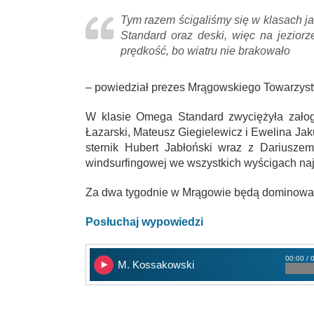
Tym razem ścigaliśmy się w klasach j
Standard oraz deski, więc na jezior
prędkość, bo wiatru nie brakowało
– powiedział prezes Mrągowskiego Towarzy
W klasie Omega Standard zwyciężyła załog
Łazarski, Mateusz Giegielewicz i Ewelina Ja
sternik Hubert Jabłoński wraz z Dariusze
windsurfingowej we wszystkich wyścigach najl
Za dwa tygodnie w Mrągowie będą dominował
Posłuchaj wypowiedzi
00:00 / 
M. Kossakowski