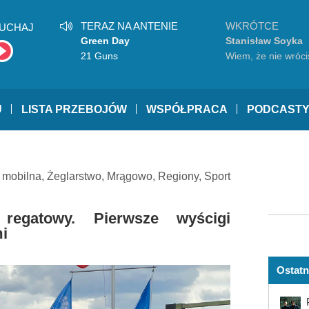
TERAZ NA ANTENIE
WKRÓTCE
UCHAJ
Green Day
Stanisław Soyka
21 Guns
Wiem, że nie wróci
U
LISTA PRZEBOJÓW
WSPÓŁPRACA
PODCAST
a mobilna
,
Żeglarstwo
,
Mrągowo
,
Regiony
,
Sport
regatowy. Pierwsze wyścigi
mi
Ostatn