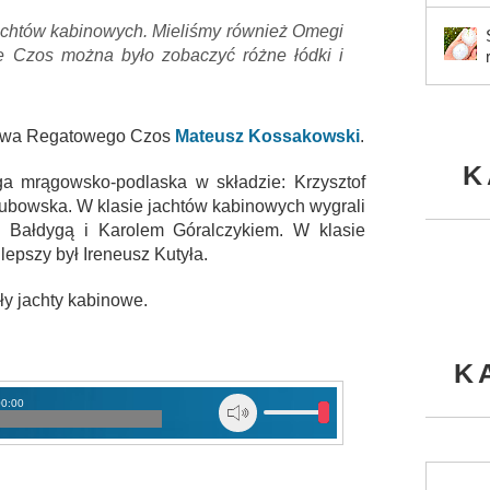
achtów kabinowych. Mieliśmy również Omegi
ze Czos można było zobaczyć różne łódki i
stwa Regatowego Czos
Mateusz Kossakowski
.
K
a mrągowsko-podlaska w składzie: Krzysztof
kubowska. W klasie jachtów kabinowych wygrali
m Bałdygą i Karolem Góralczykiem. W klasie
epszy był Ireneusz Kutyła.
y jachty kabinowe.
K
00:00