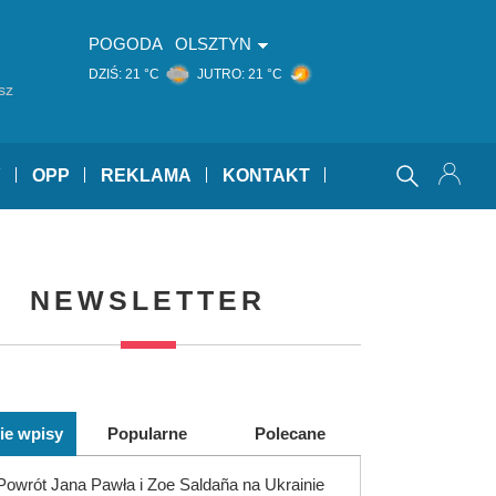
POGODA
OLSZTYN
DZIŚ:
21 °C
JUTRO:
21 °C
sz
Y
OPP
REKLAMA
KONTAKT
NEWSLETTER
ie wpisy
Popularne
Polecane
Powrót Jana Pawła i Zoe Saldaña na Ukrainie