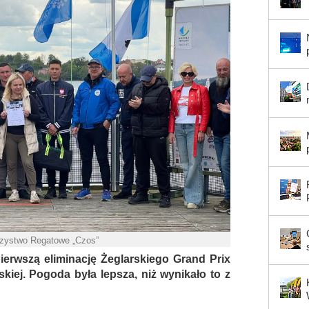
rzystwo Regatowe „Czos”
erwszą eliminację Żeglarskiego Grand Prix
skiej.
Pogoda była lepsza, niż wynikało to z