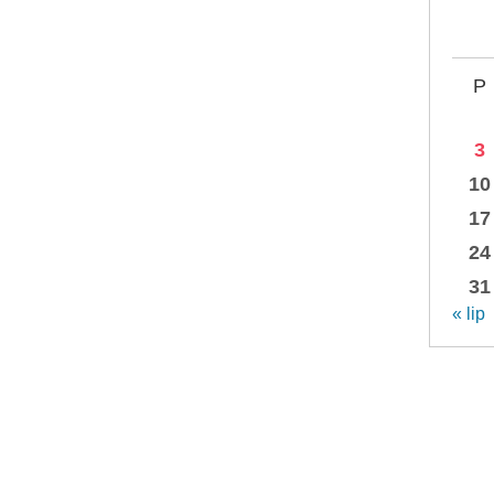
P
3
10
17
24
31
« lip