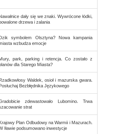
Nawałnice dały się we znaki. Wywrócone łódki,
powalone drzewa i zalania
Dzik symbolem Olsztyna? Nowa kampania
miasta wzbudza emocje
Mury, park, parking i retencja. Co zostało z
planów dla Starego Miasta?
Rzadkowłosy Waldek, osioł i mazurska gwara.
Posłuchaj Bezbłędnika Językowego
Gradobicie zdewastowało Lubomino. Trwa
szacowanie strat
Krajowy Plan Odbudowy na Warmii i Mazurach.
W Iławie podsumowano inwestycje