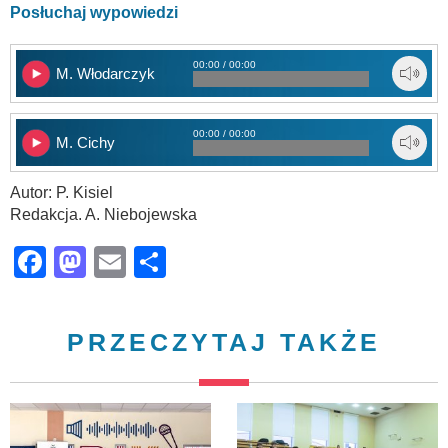
Posłuchaj wypowiedzi
00:00 / 00:00
M. Włodarczyk
00:00 / 00:00
M. Cichy
Autor: P. Kisiel
Redakcja. A. Niebojewska
Facebook
Mastodon
Email
Share
PRZECZYTAJ TAKŻE