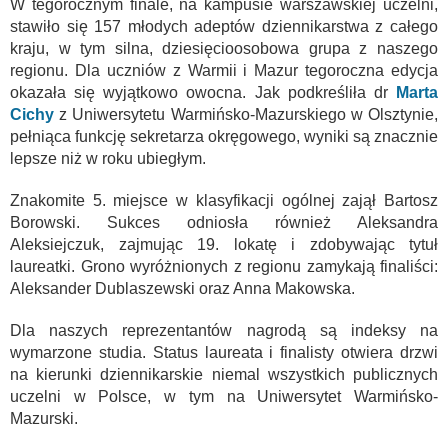
W tegorocznym finale, na kampusie warszawskiej uczelni,
stawiło się 157 młodych adeptów dziennikarstwa z całego
kraju, w tym silna, dziesięcioosobowa grupa z naszego
regionu. Dla uczniów z Warmii i Mazur tegoroczna edycja
okazała się wyjątkowo owocna. Jak podkreśliła dr
Marta
Cichy
z Uniwersytetu Warmińsko-Mazurskiego w Olsztynie,
pełniąca funkcję sekretarza okręgowego, wyniki są znacznie
lepsze niż w roku ubiegłym.
Znakomite 5. miejsce w klasyfikacji ogólnej zajął Bartosz
Borowski. Sukces odniosła również Aleksandra
Aleksiejczuk, zajmując 19. lokatę i zdobywając tytuł
laureatki. Grono wyróżnionych z regionu zamykają finaliści:
Aleksander Dublaszewski oraz Anna Makowska.
Dla naszych reprezentantów nagrodą są indeksy na
wymarzone studia. Status laureata i finalisty otwiera drzwi
na kierunki dziennikarskie niemal wszystkich publicznych
uczelni w Polsce, w tym na Uniwersytet Warmińsko-
Mazurski.