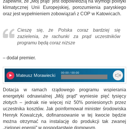
zapewnił, że „Mój prąd” jest odpowiedzią na wymogi polityki
klimatycznej Unii Europejskiej, porozumienia paryskiego
oraz jest wypełnieniem zobowiązań z COP w Katowicach.
Cieszę się, że Polska coraz bardziej się
zazielenia, że rachunki za prąd uczestników
programu będą coraz niższe
– dodał premier.
00:00 / 00:00
Mateusz Morawiecki
Dotacja w ramach rządowego programu wspierania
energetyki odnawialnej „Mój prąd” wyniesie pięć tysięcy
złotych – jednak nie więcej niż 50% poniesionych przez
uczestnika kosztów. Jak poinformował minister środowiska
Henryk Kowalczyk, dofinansowanie w tej kwocie będzie
można otrzymać na instalację do produkcji tak zwanej
„zielonej energii” w gospodarstwie domowym.