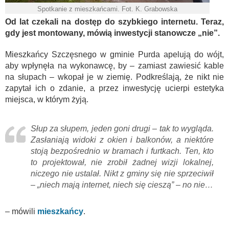
Spotkanie z mieszkańcami. Fot. K. Grabowska
Od lat czekali na dostęp do szybkiego internetu. Teraz,
gdy jest montowany, mówią inwestycji stanowcze „nie”.
Mieszkańcy Szczęsnego w gminie Purda apelują do wójt,
aby wpłynęła na wykonawcę, by – zamiast zawiesić kable
na słupach – wkopał je w ziemię. Podkreślają, że nikt nie
zapytał ich o zdanie, a przez inwestycję ucierpi estetyka
miejsca, w którym żyją.
Słup za słupem, jeden goni drugi – tak to wygląda.
Zasłaniają widoki z okien i balkonów, a niektóre
stoją bezpośrednio w bramach i furtkach. Ten, kto
to projektował, nie zrobił żadnej wizji lokalnej,
niczego nie ustalał. Nikt z gminy się nie sprzeciwił
– „niech mają internet, niech się cieszą” – no nie…
– mówili
mieszkańcy
.