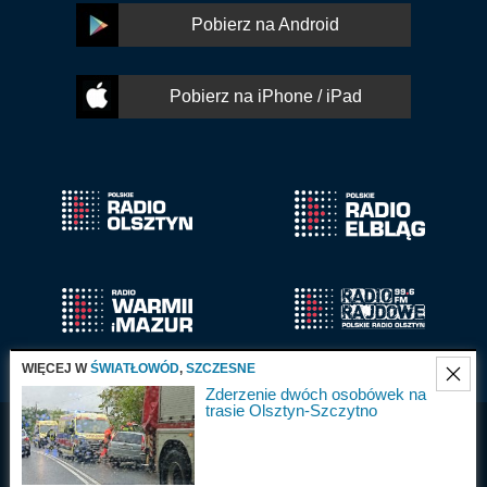
Pobierz na Android
Pobierz na iPhone / iPad
WIĘCEJ W
ŚWIATŁOWÓD
,
SZCZESNE
Zderzenie dwóch osobówek na
trasie Olsztyn-Szczytno
Radio Olsztyn S.A.
Wszystkie prawa
2025
zastrzeżone