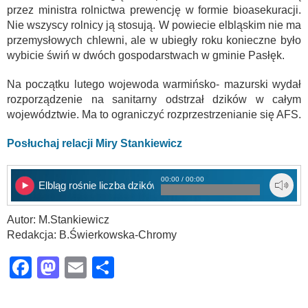
przez ministra rolnictwa prewencję w formie bioasekuracji.
Nie wszyscy rolnicy ją stosują. W powiecie elbląskim nie ma
przemysłowych chlewni, ale w ubiegły roku konieczne było
wybicie świń w dwóch gospodarstwach w gminie Pasłęk.
Na początku lutego wojewoda warmińsko- mazurski wydał
rozporządzenie na sanitarny odstrzał dzików w całym
województwie. Ma to ograniczyć rozprzestrzenianie się AFS.
Posłuchaj relacji Miry Stankiewicz
00:00 / 00:00
Elbląg rośnie liczba dzików z ASF
Autor: M.Stankiewicz
Redakcja: B.Świerkowska-Chromy
Facebook
Mastodon
Email
Share