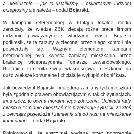
a niesłusznie – jak to ustaliliśmy – oskarżanym ludziom
przeprosiny się należą
– dodał
Bojarski
.
W kampanii referendalnej w Elblągu lokalne media
zarzucały, że władze ZBK zlecają różne prace firmom
rodzinnie powiązanym z władzami miasta. Bojarski
podkreślił, że te zarzuty w zleconej przez niego kontroli nie
potwierdziły się. Ważnym elementem kampanii
referendalnej była kwestia zamiany mieszkania przez
bratanicę wiceprezydenta Tomasza Lewandowskiego.
Bratanica zamieniła swoje własnościowe mieszkanie na
dużo większe komunalne i chciała je wykupić z bonifikatą.
Jak powiedział Bojarski, procedura zamiany tych mieszkań
była zgodna z prawem obowiązującym w takich sytuacjach.
Inna rzecz, to ocena moralna tego zdarzenia. Uchwała rady
miasta o zamianie mieszkań nie przewiduje sytuacji, że ktoś
z zewnątrz przyjeżdża i zamienia się od razu na mieszkanie
komunalne.
– dodał
Bojarski
.
Poinformował, że wstrzymał wydaną przez poprzednie