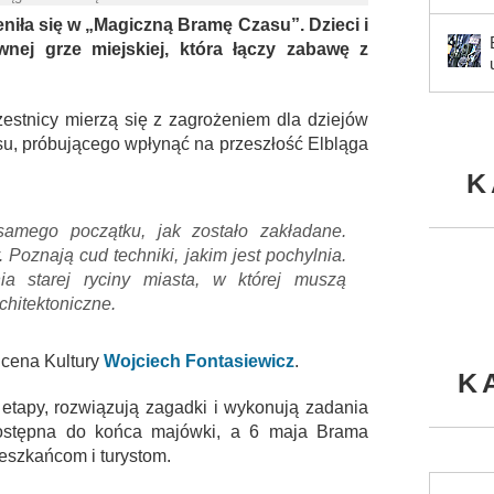
niła się w „Magiczną Bramę Czasu”. Dzieci i
nej grze miejskiej, która łączy zabawę z
czestnicy mierzą się z zagrożeniem dla dziejów
su, próbującego wpłynąć na przeszłość Elbląga
K
samego początku, jak zostało zakładane.
. Poznają cud techniki, jakim jest pochylnia.
 starej ryciny miasta, w której muszą
chitektoniczne.
Scena Kultury
Wojciech Fontasiewicz
.
K
 etapy, rozwiązują zagadki i wykonują zadania
dostępna do końca majówki, a 6 maja Brama
eszkańcom i turystom.