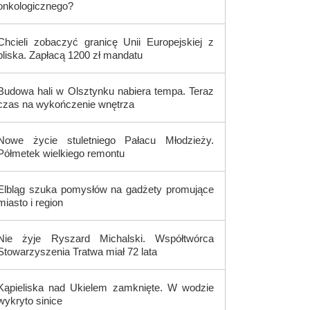
onkologicznego?
Chcieli zobaczyć granicę Unii Europejskiej z
bliska. Zapłacą 1200 zł mandatu
Budowa hali w Olsztynku nabiera tempa. Teraz
czas na wykończenie wnętrza
Nowe życie stuletniego Pałacu Młodzieży.
Półmetek wielkiego remontu
Elbląg szuka pomysłów na gadżety promujące
miasto i region
Nie żyje Ryszard Michalski. Współtwórca
Stowarzyszenia Tratwa miał 72 lata
Kąpieliska nad Ukielem zamknięte. W wodzie
wykryto sinice