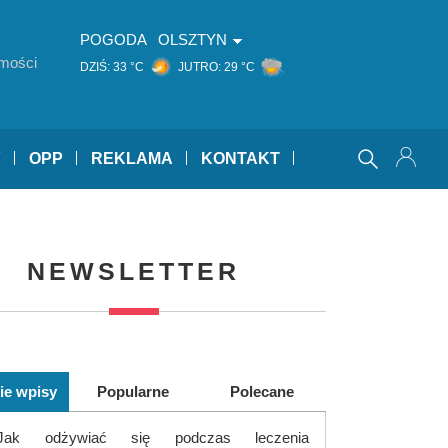
POGODA
OLSZTYN
mości
DZIŚ:
33 °C
JUTRO:
29 °C
Y
OPP
REKLAMA
KONTAKT
NEWSLETTER
ie wpisy
Popularne
Polecane
Jak odżywiać się podczas leczenia