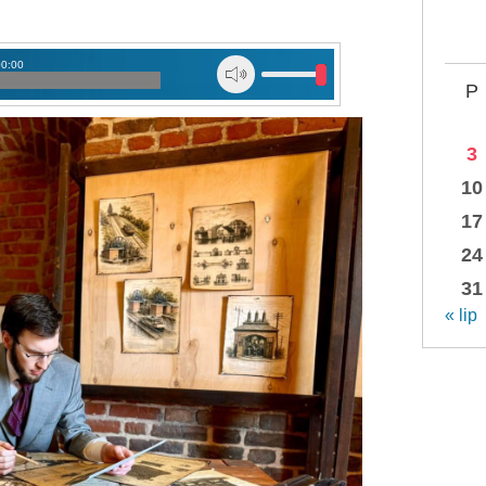
00:00
P
3
10
17
24
31
« lip