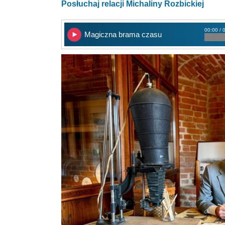
Posłuchaj relacji Michaliny Rozbickiej
00:00 / 
Magiczna brama czasu