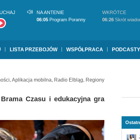
UCHAJ
NA ANTENIE
WKRÓTCE
06:05
Program Poranny
06:26
Skrót wiado
U
LISTA PRZEBOJÓW
WSPÓŁPRACA
PODCAST
ności
,
Aplikacja mobilna
,
Radio Elbląg
,
Regiony
 Brama Czasu i edukacyjna gra
Ostatn