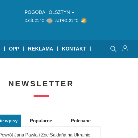
POGODA
OLSZTYN
DZIŚ:
21 °C
JUTRO:
21 °C
Y
OPP
REKLAMA
KONTAKT
NEWSLETTER
ie wpisy
Popularne
Polecane
Powrót Jana Pawła i Zoe Saldaña na Ukrainie