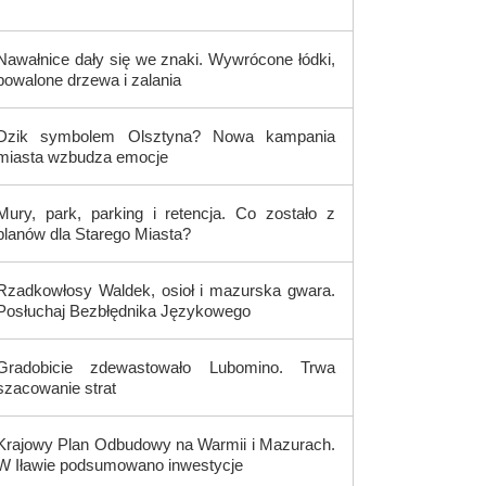
Nawałnice dały się we znaki. Wywrócone łódki,
powalone drzewa i zalania
Dzik symbolem Olsztyna? Nowa kampania
miasta wzbudza emocje
Mury, park, parking i retencja. Co zostało z
planów dla Starego Miasta?
Rzadkowłosy Waldek, osioł i mazurska gwara.
Posłuchaj Bezbłędnika Językowego
Gradobicie zdewastowało Lubomino. Trwa
szacowanie strat
Krajowy Plan Odbudowy na Warmii i Mazurach.
W Iławie podsumowano inwestycje