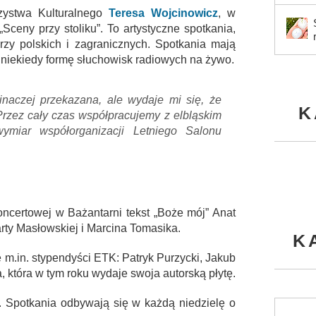
zystwa Kulturalnego
Teresa Wojcinowicz
, w
„Sceny przy stoliku”. To artystyczne spotkania,
arzy polskich i zagranicznych. Spotkania mają
ą niekiedy formę słuchowisk radiowych na żywo.
inaczej przekazana, ale wydaje mi się, że
K
 Przez cały czas współpracujemy z elbląskim
ymiar współorganizacji Letniego Salonu
oncertowej w Bażantarni tekst „Boże mój” Anat
rty Masłowskiej i Marcina Tomasika.
K
 m.in. stypendyści ETK: Patryk Purzycki, Jakub
która w tym roku wydaje swoja autorską płytę.
. Spotkania odbywają się w każdą niedzielę o