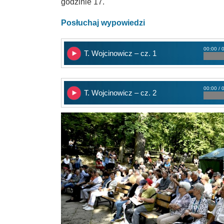
godzinie 17.
Posłuchaj wypowiedzi
00:00 / 
T. Wojcinowicz – cz. 1
00:00 / 
T. Wojcinowicz – cz. 2