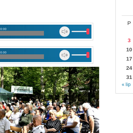
P
00:00
3
10
00:00
17
24
31
« lip