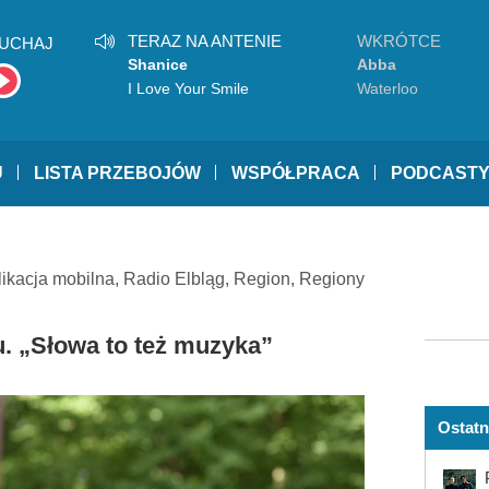
TERAZ NA ANTENIE
WKRÓTCE
UCHAJ
Shanice
Abba
I Love Your Smile
Waterloo
U
LISTA PRZEBOJÓW
WSPÓŁPRACA
PODCAST
likacja mobilna
,
Radio Elbląg
,
Region
,
Regiony
u. „Słowa to też muzyka”
Ostatn