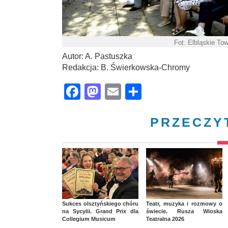
Fot. Elbląskie To
Autor: A. Pastuszka
Redakcja: B. Świerkowska-Chromy
Facebook
Mastodon
Email
Share
PRZECZY
Sukces olsztyńskiego chóru
Teatr, muzyka i rozmowy o
na Sycylii. Grand Prix dla
świecie. Rusza Wioska
Collegium Musicum
Teatralna 2026