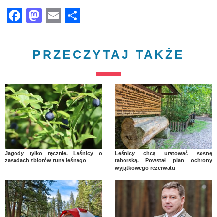
Facebook
Mastodon
Email
Share
PRZECZYTAJ TAKŻE
Jagody tylko ręcznie. Leśnicy o
Leśnicy chcą uratować sosnę
zasadach zbiorów runa leśnego
taborską. Powstał plan ochrony
wyjątkowego rezerwatu